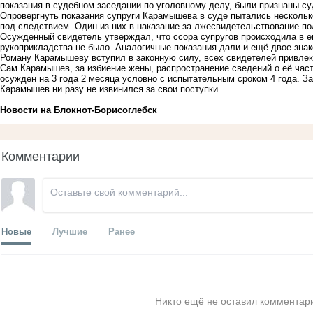
показания в судебном заседании по уголовному делу, были признаны с
Опровергнуть показания супруги Карамышева в суде пытались несколько
под следствием. Один из них в наказание за лжесвидетельствование по
Осужденный свидетель утверждал, что ссора супругов происходила в его
рукоприкладства не было. Аналогичные показания дали и ещё двое знак
Роману Карамышеву вступил в законную силу, всех свидетелей привлек
Сам Карамышев, за избиение жены, распространение сведений о её част
осужден на 3 года 2 месяца условно с испытательным сроком 4 года. З
Карамышев ни разу не извинился за свои поступки.
Новости на Блoкнoт-Борисоглебск
Комментарии
Новые
Лучшие
Ранее
Никто ещё не оставил комментари