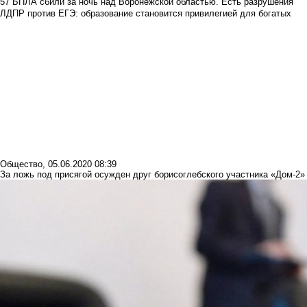
57 БПЛА сбили за ночь над Воронежской областью. Есть разрушения
ЛДПР против ЕГЭ: образование становится привилегией для богатых
Общество
,
05.06.2020 08:39
За ложь под присягой осужден друг борисоглебского участника «Дом-2»