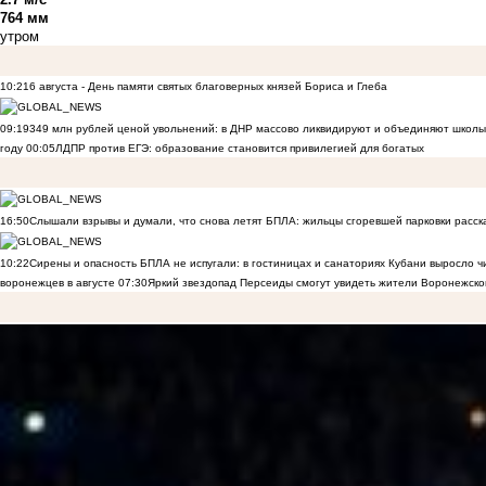
764 мм
утром
10:21
6 августа - День памяти святых благоверных князей Бориса и Глеба
09:19
349 млн рублей ценой увольнений: в ДНР массово ликвидируют и объединяют школы
году
00:05
ЛДПР против ЕГЭ: образование становится привилегией для богатых
16:50
Слышали взрывы и думали, что снова летят БПЛА: жильцы сгоревшей парковки расск
10:22
Сирены и опасность БПЛА не испугали: в гостиницах и санаториях Кубани выросло 
воронежцев в августе
07:30
Яркий звездопад Персеиды смогут увидеть жители Воронежско