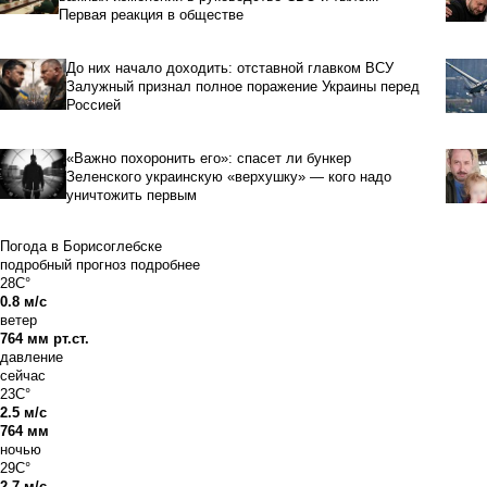
Первая реакция в обществе
До них начало доходить: отставной главком ВСУ
Залужный признал полное поражение Украины перед
Россией
«Важно похоронить его»: спасет ли бункер
Зеленского украинскую «верхушку» — кого надо
уничтожить первым
Погода в Борисоглебске
подробный прогноз
подробнее
28C°
0.8 м/с
ветер
764 мм рт.ст.
давление
сейчас
23C°
2.5 м/с
764 мм
ночью
29C°
2.7 м/с