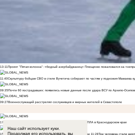
13:11
Проект "Пятая колонна": «бедный азербайджанец» Плющенко пожаловался на «непри
11:40
Скульптуру бойцам СВО в стиле Вучетича собирают по частям у подножия Мамаева к
09:35
Почти 60 пострадавших: появились новые данные после удара ВСУ по Архипо-Осипов
09:27
Военнослужащий расстрелял сослуживцев и мирных жителей в Севастополе
17:50
Двое малышей из Шахт погибли в результате атаки БПЛА в Краснодарском крае
Наш сайт использует куки.
Продолжая его использовать, вы
15:02
Дрон ВСУ убил 6 человек в Архипо-Осиповке на Кубани
11:28
Три человека стали жер