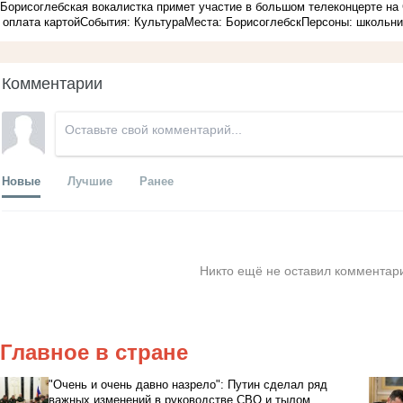
Борисоглебская вокалистка примет участие в большом телеконцерте на
оплата картой
События: Культура
Места: Борисоглебск
Персоны: школьни
Комментарии
Новые
Лучшие
Ранее
Никто ещё не оставил комментари
Главное в стране
"Очень и очень давно назрело": Путин сделал ряд
важных изменений в руководстве СВО и тылом.