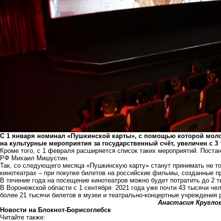
С 1 января номинал «Пушкинской карты», с помощью которой молод
на культурные мероприятия за государственный счёт, увеличен с 3 т
Кроме того, с 1 февраля расширяется список таких мероприятий. Пост
РФ Михаил Мишустин.
Так, со следующего месяца «Пушкинскую карту» станут принимать не тол
кинотеатрах – при покупке билетов на российские фильмы, созданные 
В течение года на посещение кинотеатров можно будет потратить до 2 т
В Воронежской области с 1 сентября 2021 года уже почти 43 тысячи че
более 21 тысячи билетов в музеи и театрально-концертные учреждения 
Анастасия Кругло
Новости на Блoкнoт-Борисоглебск
Читайте также: