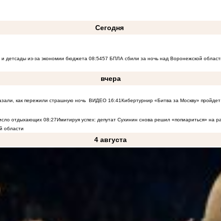
Сегодня
 и детсады из-за экономии бюджета
08:54
57 БПЛА сбили за ночь над Воронежской област
вчера
азали, как пережили страшную ночь
ВИДЕО
16:41
Кибертурнир «Битва за Москву» пройдет 
число отдыхающих
08:27
Имитируя успех: депутат Сухинин снова решил «попиариться» на 
й области
4 августа