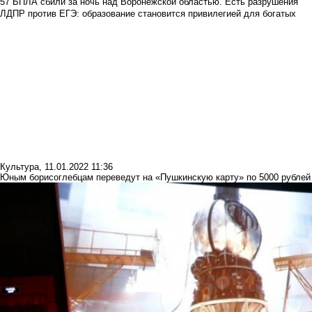
57 БПЛА сбили за ночь над Воронежской областью. Есть разрушения
ЛДПР против ЕГЭ: образование становится привилегией для богатых
Культура
,
11.01.2022 11:36
Юным борисоглебцам переведут на «Пушкинскую карту» по 5000 рублей 