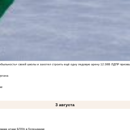
быльность» своей школы и захотел строить ещё одну ледовую арену
12:38
В ЛДПР призва
ургана
ке
3 августа
твами атаки БПЛА в Геленджике