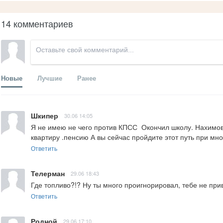
14 комментариев
Новые
Лучшие
Ранее
Шкипер
30.06 14:05
Я не имею не чего против КПСС  Окончил школу. Нахимо
квартиру .пенсию А вы сейчас пройдите этот путь при мно
Ответить
Телерман
29.06 18:43
Где топливо?!? Ну ты много проигнорировал, тебе не при
Ответить
Родной
29.06 17:10