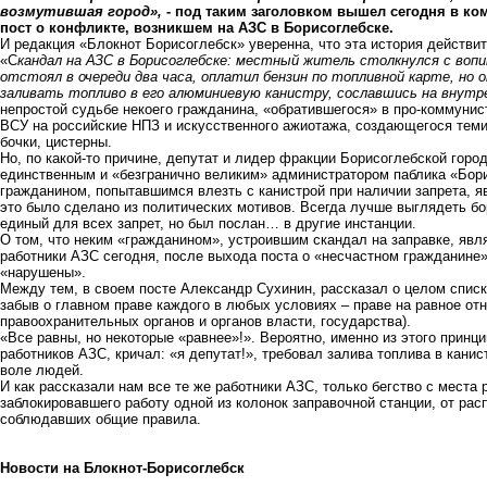
возмутившая город»,
- п
од таким заголовком вышел сегодня в ко
пост о конфликте, возникшем на АЗС в Борисоглебске.
И редакция «Блокнот Борисоглебск» уверенна, что эта история действит
«С
кандал на АЗС в Борисоглебске: местный житель столкнулся с вопи
отстоял в очереди два часа, оплатил бензин по топливной карте, но 
заливать топливо в его алюминиевую канистру, сославшись на внутр
непростой судьбе некоего гражданина, «обратившегося» в про-коммунист
ВСУ на российские НПЗ и искусственного ажиотажа, создающегося тем
бочки, цистерны.
Но, по какой-то причине, депутат и лидер фракции Борисоглебской го
единственным и «безгранично великим» администратором паблика «Борис
гражданином, попытавшимся влезть с канистрой при наличии запрета, я
это было сделано из политических мотивов. Всегда лучше выглядеть бо
единый для всех запрет, но был послан… в другие инстанции.
О том, что неким «гражданином», устроившим скандал на заправке, яв
работники АЗС сегодня, после выхода поста о «несчастном гражданине
«нарушены».
Между тем, в своем посте Александр Сухинин, рассказал о целом списк
забыв о главном праве каждого в любых условиях – праве на равное о
правоохранительных органов и органов власти, государства).
«Все равны, но некоторые «равнее»!». Вероятно, именно из этого принци
работников АЗС, кричал: «я депутат!», требовал залива топлива в кани
воле людей.
И как рассказали нам все те же работники АЗС, только бегство с места
заблокировавшего работу одной из колонок заправочной станции, от ра
соблюдавших общие правила.
Новости на Блoкнoт-Борисоглебск