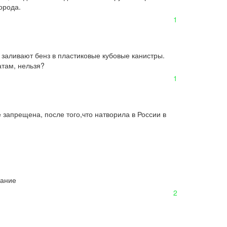
орода.
1
и заливают бенз в пластиковые кубовые канистры. 
атам, нельзя?
1
запрещена, после того,что натворила в России в 
вание
2