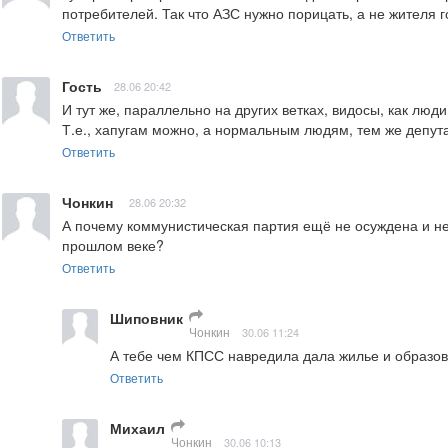
потребителей. Так что АЗС нужно порицать, а не жителя г
Ответить
Гость
28.06 20:42
И тут же, параллельно на других ветках, видосы, как люд
Т.е., хапугам можно, а нормальным людям, тем же депут
Ответить
Чонкин
28.06 20:32
А почему коммунистическая партия ещё не осуждена и не 
прошлом веке?
Ответить
Шиповник
Чонкин
30.06 11:24
А тебе чем КПСС навредила дала жилье и образо
Ответить
Михаил
Чонкин
30.06 10:13