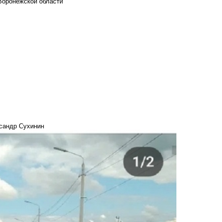
Воронежской области
ксандр Сухинин