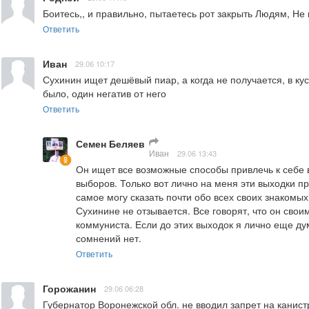
Боитесь,, и правильно, пытаетесь рот закрыть Людям, Не 
Ответить
Иван
29.06 10:17
Сухинин ищет дешёвый пиар, а когда не получается, в кус
было, один негатив от него
Ответить
Семен Беляев
Иван
29.06 13:43
Он ищет все возможные способы привлечь к себе
выборов. Только вот лично на меня эти выходки пр
самое могу сказать почти обо всех своих знакомых.
Сухинине не отзывается. Все говорят, что он свои
коммуниста. Если до этих выходок я лично еще дум
сомнений нет.
Ответить
Горожанин
29.06 06:28
Губернатор Воронежской обл. не вводил запрет на канис