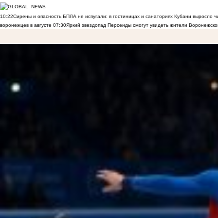
10:22
Сирены и опасность БПЛА не испугали: в гостиницах и санаториях Кубани выросло 
воронежцев в августе
07:30
Яркий звездопад Персеиды смогут увидеть жители Воронежско