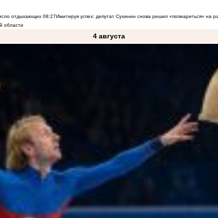
число отдыхающих
08:27
Имитируя успех: депутат Сухинин снова решил «попиариться» на 
й области
4 августа