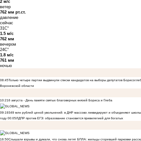
2 м/с
ветер
762 мм рт.ст.
давление
сейчас
31C°
1.5 м/с
762 мм
вечером
24C°
1.8 м/с
761 мм
ночью
08:45
Только четыре партии выдвинули списки кандидатов на выборы депутатов Борисогле
Воронежской области
10:21
6 августа - День памяти святых благоверных князей Бориса и Глеба
09:19
349 млн рублей ценой увольнений: в ДНР массово ликвидируют и объединяют школы
году
00:05
ЛДПР против ЕГЭ: образование становится привилегией для богатых
16:50
Слышали взрывы и думали, что снова летят БПЛА: жильцы сгоревшей парковки расск