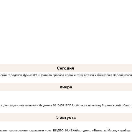
Сегодня
бской городской Думы
08:19
Правила провоза собак и птиц в такси изменятся в Воронежско
вчера
 и детсады из-за экономии бюджета
08:54
57 БПЛА сбили за ночь над Воронежской област
5 августа
азали, как пережили страшную ночь
ВИДЕО
16:41
Кибертурнир «Битва за Москву» пройдет 