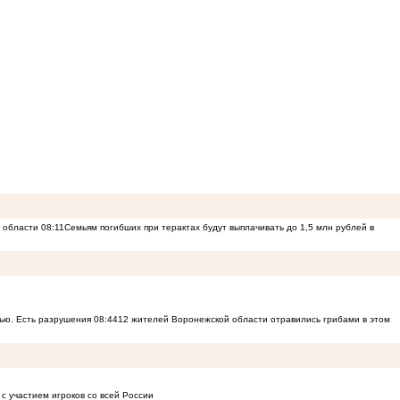
й области
08:11
Семьям погибших при терактах будут выплачивать до 1,5 млн рублей в
ью. Есть разрушения
08:44
12 жителей Воронежской области отравились грибами в этом
с участием игроков со всей России