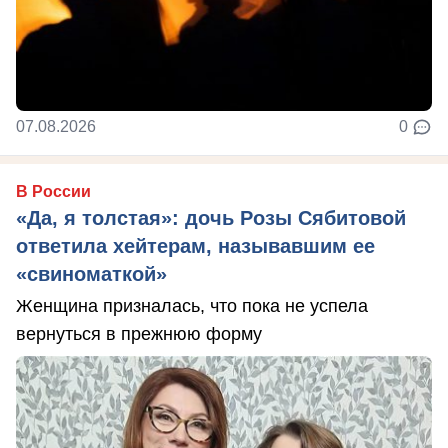
07.08.2026
0
В России
«Да, я толстая»: дочь Розы Сябитовой
ответила хейтерам, называвшим ее
«свиноматкой»
Женщина призналась, что пока не успела
вернуться в прежнюю форму