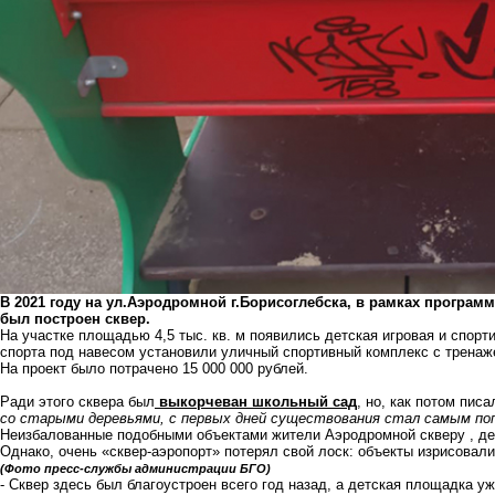
В 2021 году на ул.Аэродромной г.Борисоглебска, в рамках прогр
был построен сквер.
На участке площадью 4,5 тыс. кв. м появились детская игровая и спо
спорта под навесом установили уличный спортивный комплекс с тренаж
На проект было потрачено 15 000 000 рублей.
Ради этого сквера был
выкорчеван школьный сад
, но, как потом писа
со старыми деревьями, с первых дней существования стал самым по
Неизбалованные подобными объектами жители Аэродромной скверу , де
Однако, очень «сквер-аэропорт» потерял свой лоск: объекты изрисовал
(Фото пресс-службы администрации БГО)
- Сквер здесь был благоустроен всего год назад, а детская площадка у