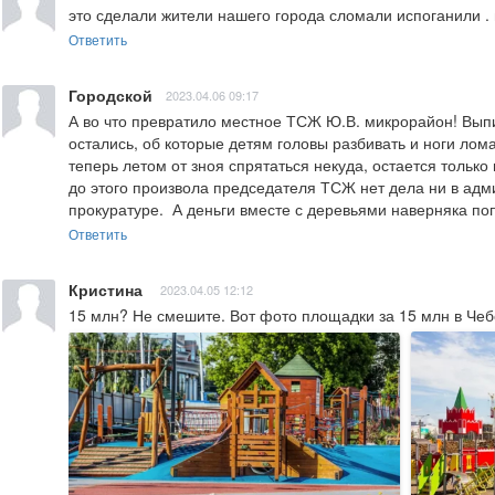
это сделали жители нашего города сломали испоганили . 
Ответить
Городской
2023.04.06 09:17
А во что превратило местное ТСЖ Ю.В. микрорайон! Выпи
остались, об которые детям головы разбивать и ноги лома
теперь летом от зноя спрятаться некуда, остается толь
до этого произвола председателя ТСЖ нет дела ни в админ
прокуратуре.  А деньги вместе с деревьями наверняка п
Ответить
Кристина
2023.04.05 12:12
15 млн? Не смешите. Вот фото площадки за 15 млн в Чеб