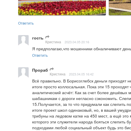
Ответить
гость
Кристина
2023.04.05 20:16
Я предполагаю,что мошенники обналичивают деньг
Ответить
Прораб
Кристина
2023.04.05 16:42
Всё правильно. В Борисоглебск деньги приходят не
итоге просто коллосальная. Пока эти 15 проходят
аналитический асчёт: Как за счет более дешёвых 
шабашникам с дороги негласно сэкономить. Слепит
15.Получается, за то что придумали как слепить по
итоге проект школ одинаковый, но, в вашей умудри
трибуны на ледовом катке на 450 мест, а ещё это м
которого эти служители народа бояться слепить бу
подходами любой социальный объект будь это био