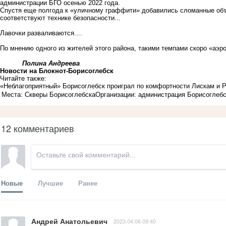
администрации БГО осенью 2022 года.
Спустя еще полгода к «уличному граффити» добавились сломанные объ
соответствуют технике безопасности...
Лавочки разваливаются....
По мнению одного из жителей этого района, такими темпами скоро «аэро
Полина Андреева
Новости на Блoкнoт-Борисоглебск
Читайте также:
«Неблагоприятный» Борисоглебск проиграл по комфортности Лискам и
Места: Скверы Борисоглебска
Организации: администрация Борисоглебс
12 комментариев
Новые
Лучшие
Ранее
Андрей Анатольевич
2023.04.06 09:40