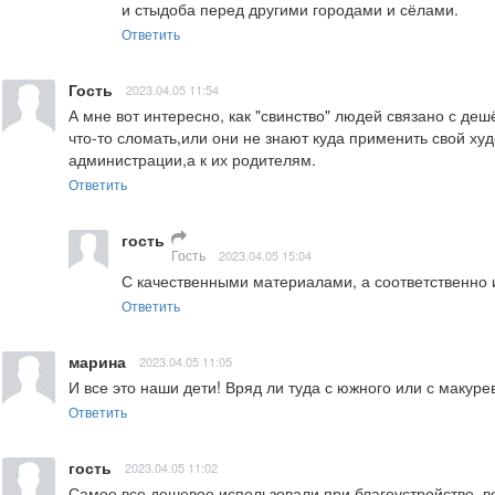
и стыдоба перед другими городами и сёлами.
Ответить
Гость
2023.04.05 11:54
А мне вот интересно, как "свинство" людей связано с деш
что-то сломать,или они не знают куда применить свой худ
администрации,а к их родителям.
Ответить
гость
Гость
2023.04.05 15:04
С качественными материалами, а соответственно 
Ответить
марина
2023.04.05 11:05
И все это наши дети! Вряд ли туда с южного или с макур
Ответить
гость
2023.04.05 11:02
Самое все дешевое использовали при благоустройстве, во