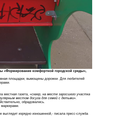
аммы «Формирование комфортной городской среды»,
ртивная площадки, вымощены дорожки. Для любителей
ерами.
ла местная газета, «
сквер, на месте заросшего участка
пулярным местом досуга для семей с детьми
».
йствительно, обрадовались.
и маркерами.
же выглядит изрядно изношенной,- писала пресс-служба