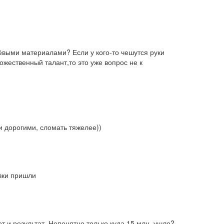
ёвыми материалами? Если у кого-то чешутся руки 
ожественный талант,то это уже вопрос не к 
и дорогими, сломать тяжелее))
евки пришли
т и результат. Непонятно только куда 15 млн. ушло?