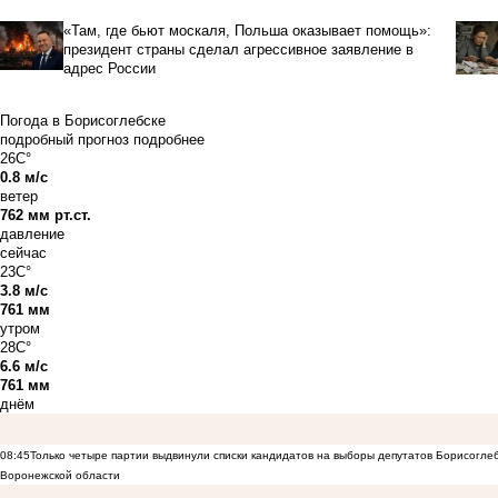
«Там, где бьют москаля, Польша оказывает помощь»:
президент страны сделал агрессивное заявление в
адрес России
Погода в Борисоглебске
подробный прогноз
подробнее
26C°
0.8 м/с
ветер
762 мм рт.ст.
давление
сейчас
23C°
3.8 м/с
761 мм
утром
28C°
6.6 м/с
761 мм
днём
08:45
Только четыре партии выдвинули списки кандидатов на выборы депутатов Борисогле
Воронежской области