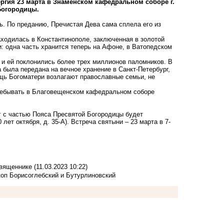
ргия 23 марта в Знаменском кафедральном соборе г.
Богородицы.
ь. По преданию, Пречистая Дева сама сплела его из
аходилась в Константинополе, заключенная в золотой
и: одна часть хранится теперь на Афоне, в Ватопедском
, и ей поклонились более трех миллионов паломников. В
а была передана на вечное хранение в Санкт-Петербург,
щь Богоматери возлагают православные семьи, не
пребывать в Благовещенском кафедральном соборе
чег с частью Пояса Пресвятой Богородицы будет
лет октября, д. 35-А). Встреча святыни – 23 марта в 7-
священнике
(11.03.2023 10:22)
коп Борисоглебский и Бутурлиновский