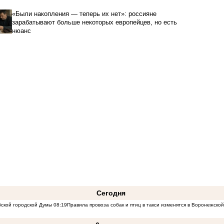
«Были накопления — теперь их нет»: россияне
зарабатывают больше некоторых европейцев, но есть
нюанс
Сегодня
бской городской Думы
08:19
Правила провоза собак и птиц в такси изменятся в Воронежско