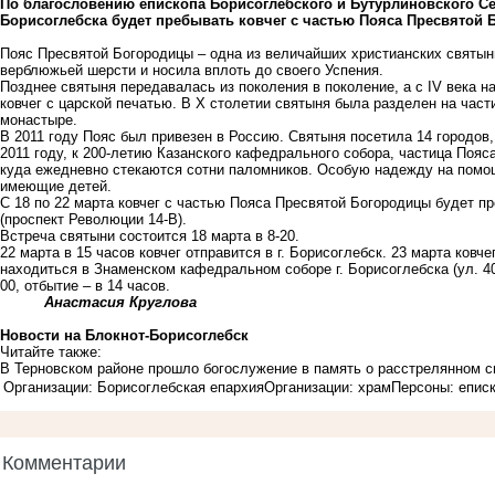
По благословению епископа Борисоглебского и Бутурлиновского Се
Борисоглебска будет пребывать ковчег с частью Пояса Пресвятой 
Пояс Пресвятой Богородицы – одна из величайших христианских святын
верблюжьей шерсти и носила вплоть до своего Успения.
Позднее святыня передавалась из поколения в поколение, а с IV века н
ковчег с царской печатью. В X столетии святыня была разделен на част
монастыре.
В 2011 году Пояс был привезен в Россию. Святыня посетила 14 городов
2011 году, к 200-летию Казанского кафедрального собора, частица Пояс
куда ежедневно стекаются сотни паломников. Особую надежду на помо
имеющие детей.
С 18 по 22 марта ковчег с частью Пояса Пресвятой Богородицы будет 
(проспект Революции 14-В).
Встреча святыни состоится 18 марта в 8-20.
22 марта в 15 часов ковчег отправится в г. Борисоглебск. 23 марта ков
находиться в Знаменском кафедральном соборе г. Борисоглебска (ул. 40 
00, отбытие – в 14 часов.
Анастасия Круглова
Новости на Блoкнoт-Борисоглебск
Читайте также:
В Терновском районе прошло богослужение в память о расстрелянном 
Организации: Борисоглебская епархия
Организации: храм
Персоны: епис
Комментарии