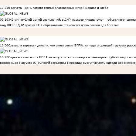
10:21
6 августа - День памяти святых благоверных князей Бориса и Глеба
09:19
349 млн рублей ценой увольнений: в ДНР массово ликвидируют и объединяют школы
году
00:05
ЛДПР против ЕГЭ: образование становится привилегией для богатых
16:50
Слышали взрывы и думали, что снова летят БПЛА: жильцы сгоревшей парковки расск
10:22
Сирены и опасность БПЛА не испугали: в гостиницах и санаториях Кубани выросло 
воронежцев в августе
07:30
Яркий звездопад Персеиды смогут увидеть жители Воронежско