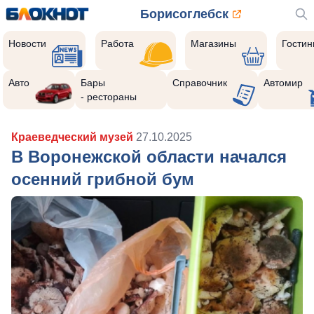
Борисоглебск
Новости
Работа
Магазины
Гости
Авто
Бары
Справочник
Автомир
- рестораны
Краеведческий музей
27.10.2025
В Воронежской области начался
осенний грибной бум