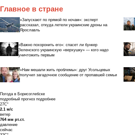
Главное в стране
«Запускают по прямой по ночам»: эксперт
рассказал, откуда летели украинские дроны на
Ярославль
«Важно похоронить его»: спасет ли бункер
Зеленского украинскую «верхушку» — кого надо
уничтожить первым
«Нам мешали жить проблемы»: друг Усольцевых
получил загадочное сообщение от пропавшей семьи
Погода в Борисоглебске
подробный прогноз
подробнее
27C°
2.1 м/с
ветер
764 мм рт.ст.
давление
сейчас
32C°