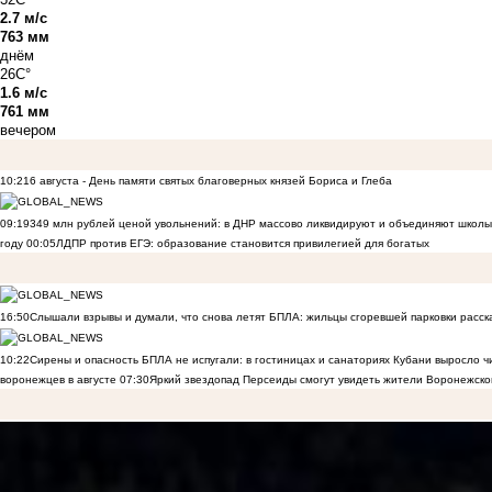
2.7 м/с
763 мм
днём
26C°
1.6 м/с
761 мм
вечером
10:21
6 августа - День памяти святых благоверных князей Бориса и Глеба
09:19
349 млн рублей ценой увольнений: в ДНР массово ликвидируют и объединяют школы
году
00:05
ЛДПР против ЕГЭ: образование становится привилегией для богатых
16:50
Слышали взрывы и думали, что снова летят БПЛА: жильцы сгоревшей парковки расск
10:22
Сирены и опасность БПЛА не испугали: в гостиницах и санаториях Кубани выросло 
воронежцев в августе
07:30
Яркий звездопад Персеиды смогут увидеть жители Воронежско