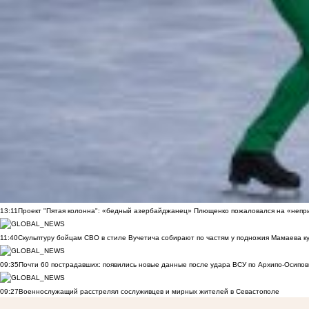
13:11
Проект "Пятая колонна": «бедный азербайджанец» Плющенко пожаловался на «непри
11:40
Скульптуру бойцам СВО в стиле Вучетича собирают по частям у подножия Мамаева к
09:35
Почти 60 пострадавших: появились новые данные после удара ВСУ по Архипо-Осипов
09:27
Военнослужащий расстрелял сослуживцев и мирных жителей в Севастополе