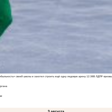
быльность» своей школы и захотел строить ещё одну ледовую арену
12:38
В ЛДПР призва
ургана
ке
3 августа