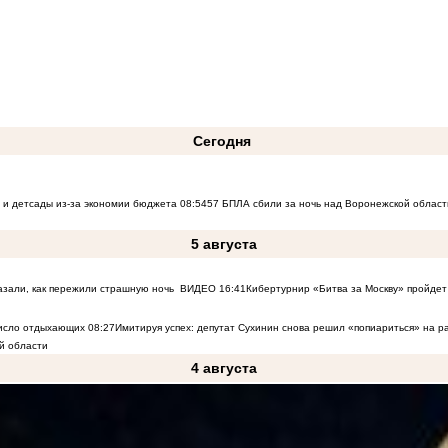
Сегодня
 и детсады из-за экономии бюджета
08:54
57 БПЛА сбили за ночь над Воронежской област
5 августа
азали, как пережили страшную ночь
ВИДЕО
16:41
Кибертурнир «Битва за Москву» пройдет 
число отдыхающих
08:27
Имитируя успех: депутат Сухинин снова решил «попиариться» на 
й области
4 августа