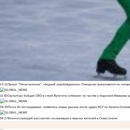
13:11
Проект "Пятая колонна": «бедный азербайджанец» Плющенко пожаловался на «непри
11:40
Скульптуру бойцам СВО в стиле Вучетича собирают по частям у подножия Мамаева к
09:35
Почти 60 пострадавших: появились новые данные после удара ВСУ по Архипо-Осипов
09:27
Военнослужащий расстрелял сослуживцев и мирных жителей в Севастополе