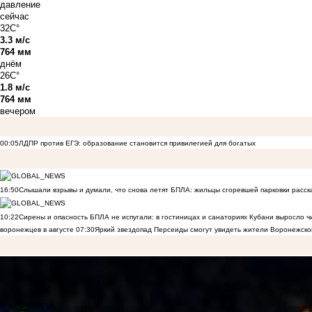
давление
сейчас
32C°
3.3 м/с
764 мм
днём
26C°
1.8 м/с
764 мм
вечером
00:05
ЛДПР против ЕГЭ: образование становится привилегией для богатых
16:50
Слышали взрывы и думали, что снова летят БПЛА: жильцы сгоревшей парковки расск
10:22
Сирены и опасность БПЛА не испугали: в гостиницах и санаториях Кубани выросло 
воронежцев в августе
07:30
Яркий звездопад Персеиды смогут увидеть жители Воронежско