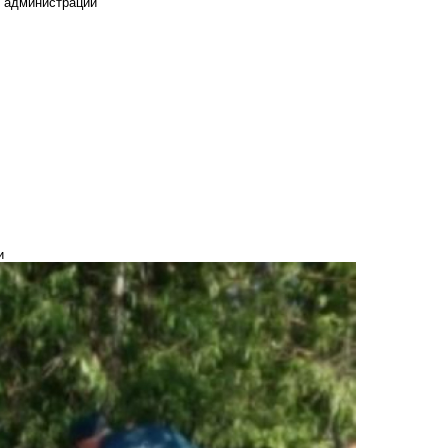
е администрации
и