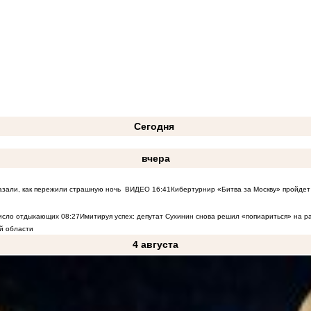
Сегодня
вчера
азали, как пережили страшную ночь
ВИДЕО
16:41
Кибертурнир «Битва за Москву» пройдет 
число отдыхающих
08:27
Имитируя успех: депутат Сухинин снова решил «попиариться» на 
й области
4 августа