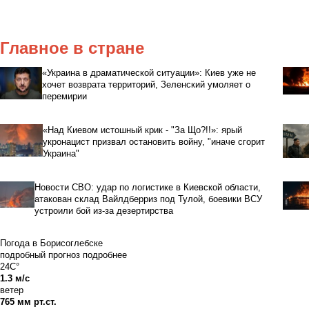
Главное в стране
«Украина в драматической ситуации»: Киев уже не
хочет возврата территорий, Зеленский умоляет о
перемирии
«Над Киевом истошный крик - "За Що?!!»: ярый
укронацист призвал остановить войну, "иначе сгорит
Украина"
Новости СВО: удар по логистике в Киевской области,
атакован склад Вайлдберриз под Тулой, боевики ВСУ
устроили бой из-за дезертирства
Погода в Борисоглебске
подробный прогноз
подробнее
24C°
1.3 м/с
ветер
765 мм рт.ст.