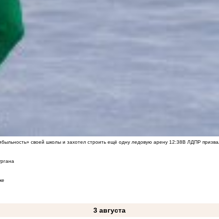
быльность» своей школы и захотел строить ещё одну ледовую арену
12:38
В ЛДПР призва
ургана
ке
3 августа