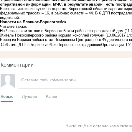
оперативной информации МЧС, в результате аварии есть пострад
Всего за истекшие сутки на дорогах Воронежской области зарегистриров
федеральных трассах – 16, в районах области – 44. В 6 ДТП пострадало
водителей.
Новости на Блoкнoт-Борисоглебск
Читайте также:
На Черкасском затоне в Борисоглебском районе сгорел дачный дом
(11.
Житель Новохоперского района кормил коноплей голубей
(10.06.2017 14:
Борец из Борисоглебска стал Чемпионом Центрального Федерального о
События: ДТП в Борисоглебске
Персоны: пострадавшие
Организации: ГУ
Комментарии
Новые
Лучшие
Ранее
Никто ещё не оставил комментари