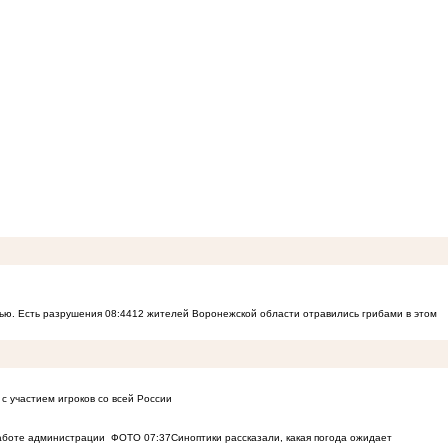
ью. Есть разрушения
08:44
12 жителей Воронежской области отравились грибами в этом
с участием игроков со всей России
работе администрации
ФОТО
07:37
Синоптики рассказали, какая погода ожидает