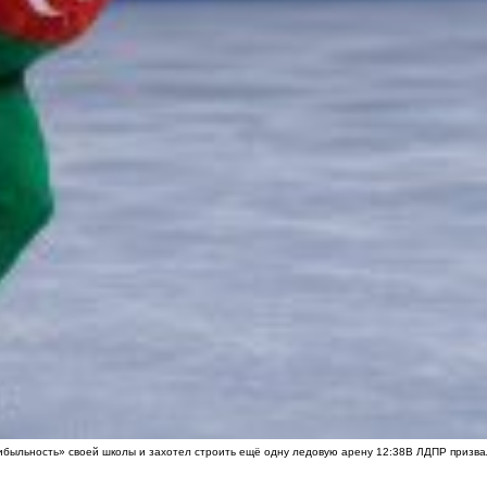
быльность» своей школы и захотел строить ещё одну ледовую арену
12:38
В ЛДПР призва