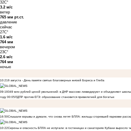
32C°
3.2 м/с
ветер
765 мм рт.ст.
давление
сейчас
27C°
1.6 м/с
764 мм
вечером
23C°
2.6 м/с
764 мм
ночью
10:21
6 августа - День памяти святых благоверных князей Бориса и Глеба
09:19
349 млн рублей ценой увольнений: в ДНР массово ликвидируют и объединяют школы
году
00:05
ЛДПР против ЕГЭ: образование становится привилегией для богатых
16:50
Слышали взрывы и думали, что снова летят БПЛА: жильцы сгоревшей парковки расск
10:22
Сирены и опасность БПЛА не испугали: в гостиницах и санаториях Кубани выросло 