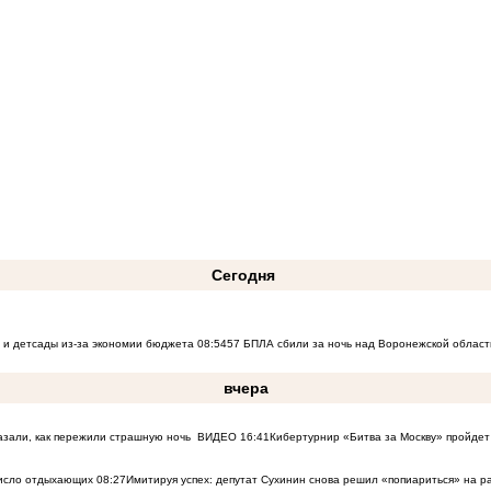
Сегодня
 и детсады из-за экономии бюджета
08:54
57 БПЛА сбили за ночь над Воронежской област
вчера
азали, как пережили страшную ночь
ВИДЕО
16:41
Кибертурнир «Битва за Москву» пройдет 
число отдыхающих
08:27
Имитируя успех: депутат Сухинин снова решил «попиариться» на 