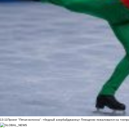
13:11
Проект "Пятая колонна": «бедный азербайджанец» Плющенко пожаловался на «непри