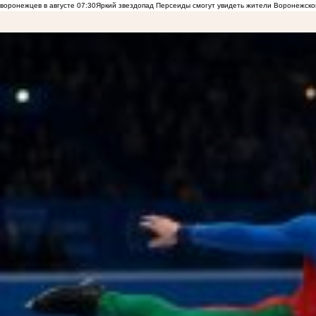
воронежцев в августе
07:30
Яркий звездопад Персеиды смогут увидеть жители Воронежско