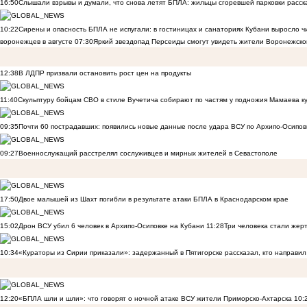
16:50
Слышали взрывы и думали, что снова летят БПЛА: жильцы сгоревшей парковки расск
10:22
Сирены и опасность БПЛА не испугали: в гостиницах и санаториях Кубани выросло 
воронежцев в августе
07:30
Яркий звездопад Персеиды смогут увидеть жители Воронежско
12:38
В ЛДПР призвали остановить рост цен на продукты
11:40
Скульптуру бойцам СВО в стиле Вучетича собирают по частям у подножия Мамаева к
09:35
Почти 60 пострадавших: появились новые данные после удара ВСУ по Архипо-Осипов
09:27
Военнослужащий расстрелял сослуживцев и мирных жителей в Севастополе
17:50
Двое малышей из Шахт погибли в результате атаки БПЛА в Краснодарском крае
15:02
Дрон ВСУ убил 6 человек в Архипо-Осиповке на Кубани
11:28
Три человека стали жер
10:34
«Кураторы из Сирии приказали»: задержанный в Пятигорске рассказал, кто направил 
12:20
«БПЛА шли и шли»: что говорят о ночной атаке ВСУ жители Приморско-Ахтарска
10: