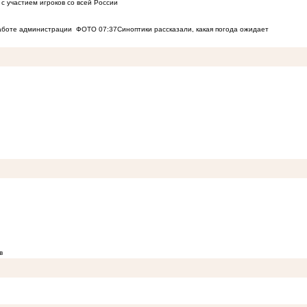
с участием игроков со всей России
работе администрации
ФОТО
07:37
Синоптики рассказали, какая погода ожидает
в