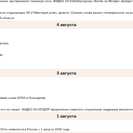
азали, как пережили страшную ночь
ВИДЕО
16:41
Кибертурнир «Битва за Москву» пройдет 
число отдыхающих
08:27
Имитируя успех: депутат Сухинин снова решил «попиариться» на 
й области
4 августа
ургана
ке
3 августа
твами атаки БПЛА в Геленджике
его на теракт
ВИДЕО
00:05
ЛДПР предложила сократить социальную поддержку мигранто
1 августа
23
Что изменится в России с 1 августа 2026 года