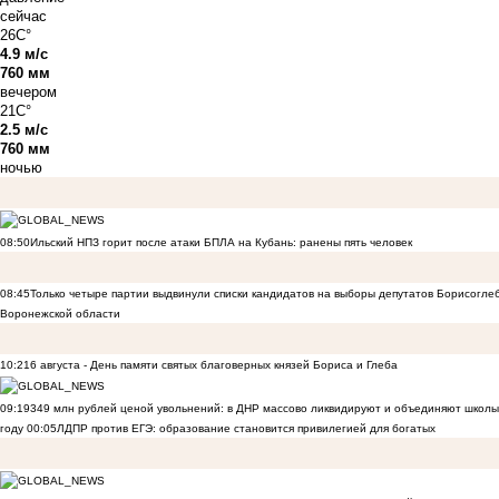
сейчас
26C°
4.9 м/с
760 мм
вечером
21C°
2.5 м/с
760 мм
ночью
08:50
Ильский НПЗ горит после атаки БПЛА на Кубань: ранены пять человек
08:45
Только четыре партии выдвинули списки кандидатов на выборы депутатов Борисогле
Воронежской области
10:21
6 августа - День памяти святых благоверных князей Бориса и Глеба
09:19
349 млн рублей ценой увольнений: в ДНР массово ликвидируют и объединяют школы
году
00:05
ЛДПР против ЕГЭ: образование становится привилегией для богатых