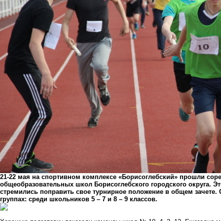
21-22 мая на спортивном комплексе «Борисоглебский» прошли соре
общеобразовательных школ Борисоглебского городского округа. Э
стремились поправить свое турнирное положение в общем зачете.
группах: среди школьников 5 – 7 и 8 – 9 классов.