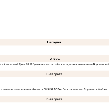
Сегодня
вчера
бской городской Думы
08:19
Правила провоза собак и птиц в такси изменятся в Воронежско
6 августа
 и детсады из-за экономии бюджета
08:54
57 БПЛА сбили за ночь над Воронежской област
5 августа