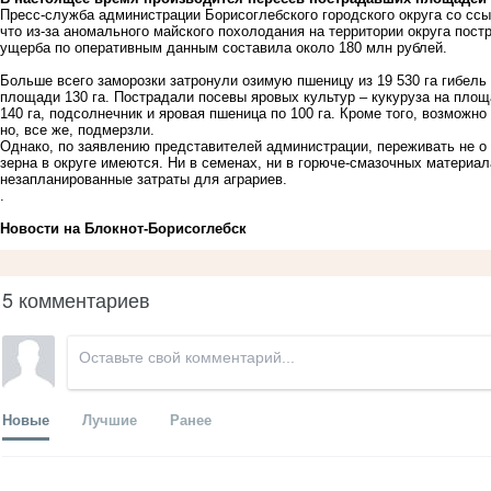
Пресс-служба администрации Борисоглебского городского округа со ссы
что из-за аномального майского похолодания на территории округа пос
ущерба по оперативным данным составила около 180 млн рублей.
Больше всего заморозки затронули озимую пшеницу из 19 530 га гибель 
площади 130 га. Пострадали посевы яровых культур – кукуруза на площа
140 га, подсолнечник и яровая пшеница по 100 га. Кроме того, возможно
но, все же, подмерзли.
Однако, по заявлению представителей администрации, переживать не 
зерна в округе имеются. Ни в семенах, ни в горюче-смазочных материала
незапланированные затраты для аграриев.
.
Новости на Блoкнoт-Борисоглебск
5 комментариев
Новые
Лучшие
Ранее