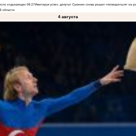
число отдыхающих
08:27
Имитируя успех: депутат Сухинин снова решил «попиариться» на 
й области
4 августа