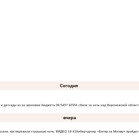
Сегодня
 и детсады из-за экономии бюджета
08:54
57 БПЛА сбили за ночь над Воронежской област
вчера
азали, как пережили страшную ночь
ВИДЕО
16:41
Кибертурнир «Битва за Москву» пройдет 