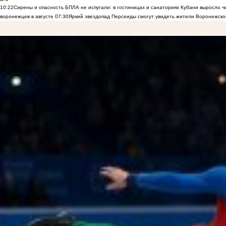
10:22
Сирены и опасность БПЛА не испугали: в гостиницах и санаториях Кубани выросло 
воронежцев в августе
07:30
Яркий звездопад Персеиды смогут увидеть жители Воронежско