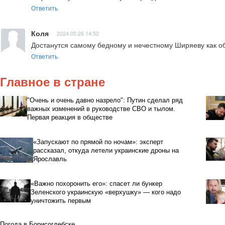
Ответить
Коля
2024.05.26 14:52
Достанутся самому бедному и нечестному Ширяеву как об
Ответить
Главное в стране
"Очень и очень давно назрело": Путин сделал ряд
важных изменений в руководстве СВО и тылом.
Первая реакция в обществе
«Запускают по прямой по ночам»: эксперт
рассказал, откуда летели украинские дроны на
Ярославль
«Важно похоронить его»: спасет ли бункер
Зеленского украинскую «верхушку» — кого надо
уничтожить первым
Погода в Борисоглебске