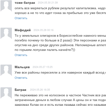
тоже батрак
2024.05.30 21:39
опять все меряеться рублем результат капитализма. надо 
хорошо а не то что идет гонка за прибылью это уже бесят
Ответить
Мефодий
2024.05.28 00:16
То у земельных олигархов в Борисоглебске намного мень
погибло почему-то больше в 2 раза)) Эти персонажи и ра
опустив на дно среди других районов. Непомерные аппети
по горьким лопухам палить начнёте?))
Ответить
Мальцев
2024.05.27 15:25
Уже все районы пересеяли а эти наверное каждый всход с
Ответить
Батрак
2024.05.26 16:35
Не переживаю это не колхозное а частное Частник все равн
затраченные деньги в любом случае А цены он и так подни
закромах Кулак он и есть кулак правда сейчас его называ