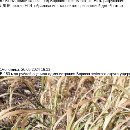
57 БПЛА сбили за ночь над Воронежской областью. Есть разрушения
ЛДПР против ЕГЭ: образование становится привилегией для богатых
Экономика
,
26.05.2024 16:31
В 180 млн рублей оценила администрация Борисоглебского округа ущерб