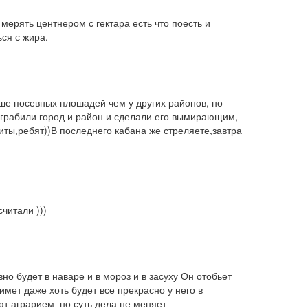
мерять центнером с гектара есть что поесть и 
ься с жира.
ше посевных плошадей чем у других районов, но 
зграбили город и район и сделали его вымирающим, 
ты,ребят))В последнего кабана же стреляете,завтра 
читали )))
о будет в наваре и в мороз и в засуху Он отобьет 
мет даже хоть будет все прекрасно у него в 
ют аграрием  но суть дела не меняет