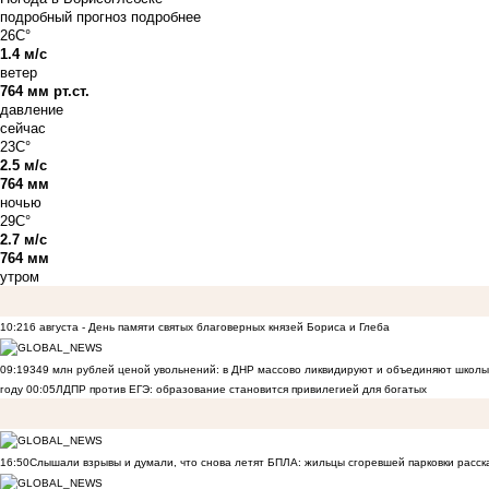
подробный прогноз
подробнее
26C°
1.4 м/с
ветер
764 мм рт.ст.
давление
сейчас
23C°
2.5 м/с
764 мм
ночью
29C°
2.7 м/с
764 мм
утром
10:21
6 августа - День памяти святых благоверных князей Бориса и Глеба
09:19
349 млн рублей ценой увольнений: в ДНР массово ликвидируют и объединяют школы
году
00:05
ЛДПР против ЕГЭ: образование становится привилегией для богатых
16:50
Слышали взрывы и думали, что снова летят БПЛА: жильцы сгоревшей парковки расск