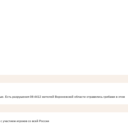
ью. Есть разрушения
08:44
12 жителей Воронежской области отравились грибами в этом
с участием игроков со всей России