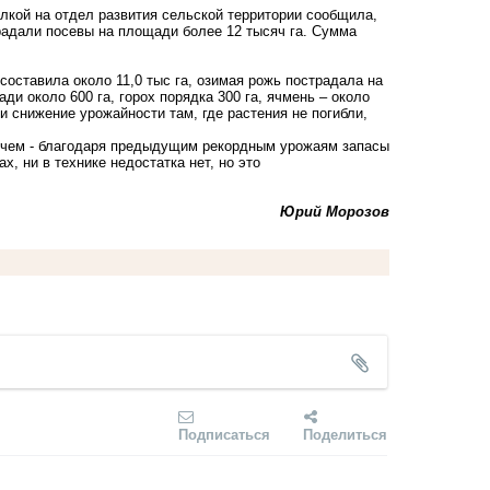
лкой на отдел развития сельской территории сообщила,
традали посевы на площади более 12 тысяч га. Сумма
составила около 11,0 тыс га, озимая рожь пострадала на
ди около 600 га, горох порядка 300 га, ячмень – около
 и снижение урожайности там, где растения не погибли,
о чем - благодаря предыдущим рекордным урожаям запасы
х, ни в технике недостатка нет, но это
Юрий Морозов
Подписаться
Поделиться