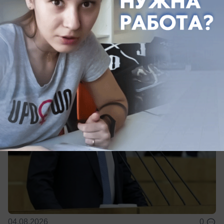
продукты
«С каждым месяцем на одну и ту же сумму
можно купить всё меньше», - заявил Леонид
Слуцкий
04.08.2026
0