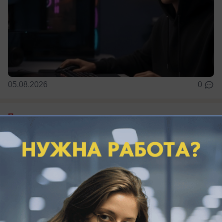
05.08.2026
0
Политика
Имитируя успех: депутат Сухинин снова
решил «попиариться» на работе
администрации
И снова «попал впросак»