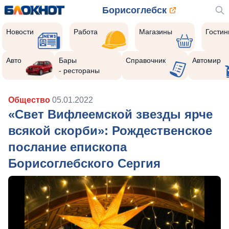
Борисоглебск
Новости
Работа
Магазины
Гости
Авто
Бары
Справочник
Автомир
- рестораны
Общество
05.01.2022
«Свет Вифлеемской звезды ярче
всякой скорби»: Рождественское
послание епископа
Борисоглебского Сергия