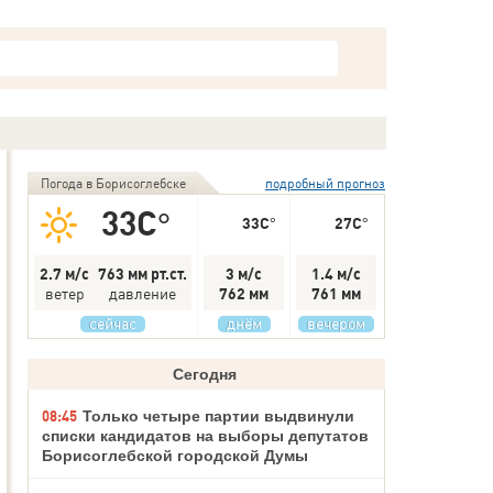
Погода в Борисоглебске
подробный прогноз
33C°
33C°
27C°
2.7 м/с
763 мм рт.ст.
3 м/с
1.4 м/с
ветер
давление
762 мм
761 мм
сейчас
днём
вечером
Сегодня
08:45
Только четыре партии выдвинули
списки кандидатов на выборы депутатов
Борисоглебской городской Думы