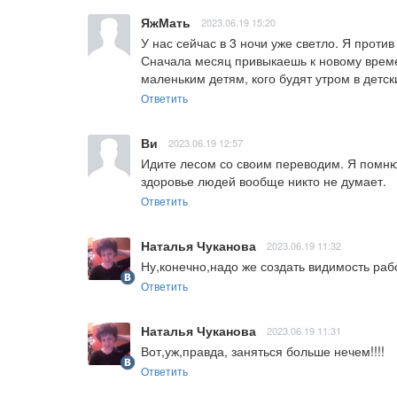
ЯжМать
2023.06.19 15:20
У нас сейчас в 3 ночи уже светло. Я против 
Сначала месяц привыкаешь к новому време
маленьким детям, кого будят утром в детски
Ответить
Ви
2023.06.19 12:57
Идите лесом со своим переводим. Я помню
здоровье людей вообще никто не думает.
Ответить
Наталья Чуканова
2023.06.19 11:32
Ну,конечно,надо же создать видимость рабо
Ответить
Наталья Чуканова
2023.06.19 11:31
Вот,уж,правда, заняться больше нечем!!!!
Ответить