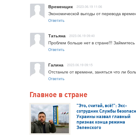
Временщик
2023.06.19 11:06
Экономической выгоды от перевода времени 
Ответить
Татьяна
2023.06.19 09:40
Проблем больше нет в стране!!! Займитесь 
Ответить
Галина
2023.06.19 09:15
Отстаньте от времени, заняться что ли бо
Ответить
Главное в стране
"Это, считай, всё!": Экс-
сотрудник Службы безопас
Украины назвал главный
признак конца режима
Зеленского