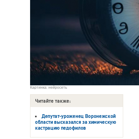
Картинка: нейросеть
Читайте также:
Депутат-уроженец Воронежской
области высказался за химическую
кастрацию педофилов