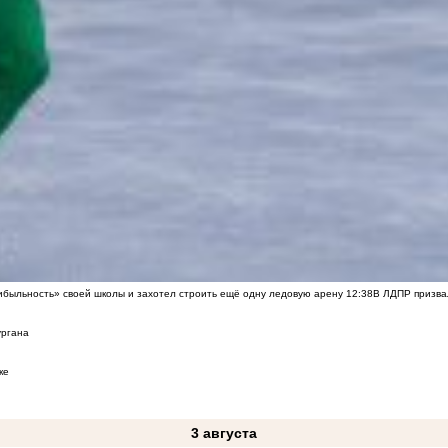
быльность» своей школы и захотел строить ещё одну ледовую арену
12:38
В ЛДПР призва
ургана
ке
3 августа