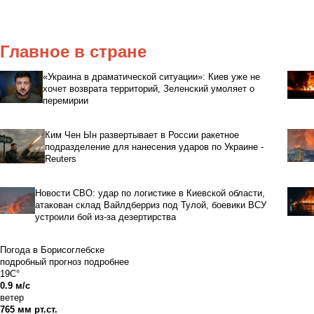
Главное в стране
«Украина в драматической ситуации»: Киев уже не
хочет возврата территорий, Зеленский умоляет о
перемирии
Ким Чен Ын развертывает в России ракетное
подразделение для нанесения ударов по Украине -
Reuters
Новости СВО: удар по логистике в Киевской области,
атакован склад Вайлдберриз под Тулой, боевики ВСУ
устроили бой из-за дезертирства
Погода в Борисоглебске
подробный прогноз
подробнее
19C°
0.9 м/с
ветер
765 мм рт.ст.