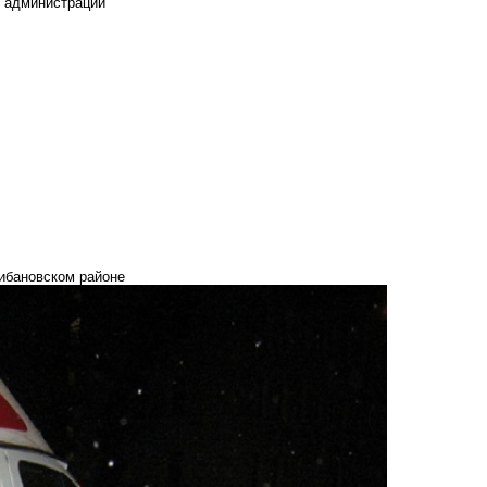
е администрации
рибановском районе