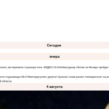
Сегодня
вчера
азали, как пережили страшную ночь
ВИДЕО
16:41
Кибертурнир «Битва за Москву» пройдет 
число отдыхающих
08:27
Имитируя успех: депутат Сухинин снова решил «попиариться» на 
й области
4 августа