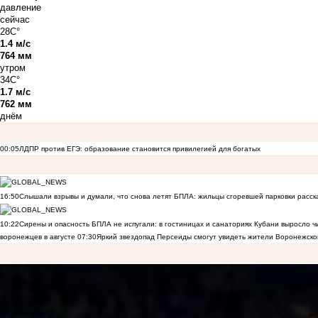
давление
сейчас
28C°
1.4 м/с
764 мм
утром
34C°
1.7 м/с
762 мм
днём
00:05
ЛДПР против ЕГЭ: образование становится привилегией для богатых
16:50
Слышали взрывы и думали, что снова летят БПЛА: жильцы сгоревшей парковки расск
10:22
Сирены и опасность БПЛА не испугали: в гостиницах и санаториях Кубани выросло 
воронежцев в августе
07:30
Яркий звездопад Персеиды смогут увидеть жители Воронежско