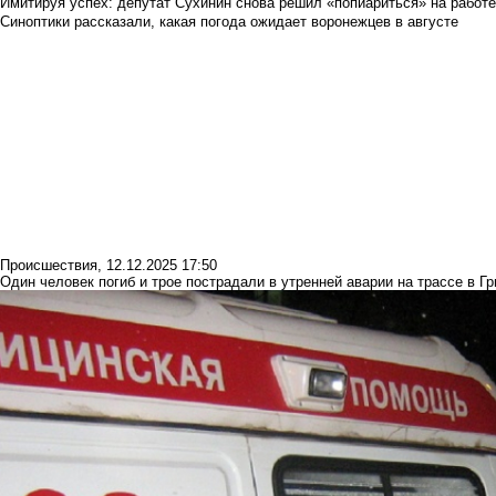
Имитируя успех: депутат Сухинин снова решил «попиариться» на работ
Синоптики рассказали, какая погода ожидает воронежцев в августе
Происшествия
,
12.12.2025 17:50
Один человек погиб и трое пострадали в утренней аварии на трассе в Г