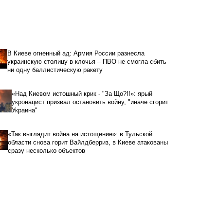
В Киеве огненный ад: Армия России разнесла
украинскую столицу в клочья – ПВО не смогла сбить
ни одну баллистическую ракету
«Над Киевом истошный крик - "За Що?!!»: ярый
укронацист призвал остановить войну, "иначе сгорит
Украина"
«Так выглядит война на истощение»: в Тульской
области снова горит Вайлдберриз, в Киеве атакованы
сразу несколько объектов