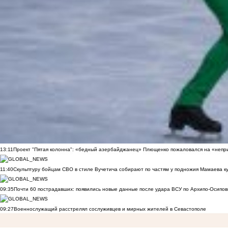
13:11
Проект "Пятая колонна": «бедный азербайджанец» Плющенко пожаловался на «непри
11:40
Скульптуру бойцам СВО в стиле Вучетича собирают по частям у подножия Мамаева к
09:35
Почти 60 пострадавших: появились новые данные после удара ВСУ по Архипо-Осипов
09:27
Военнослужащий расстрелял сослуживцев и мирных жителей в Севастополе