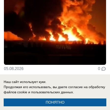
05.08.2026
0
Наш сайт использует куки.
В России
Продолжая его использовать, вы даете согласие на обработку
Ким Чен Ын развертывает в России
файлов cookie
и пользовательских данных.
ракетное подразделение для нанесения
ПОНЯТНО
ударов по Украине - Reuters