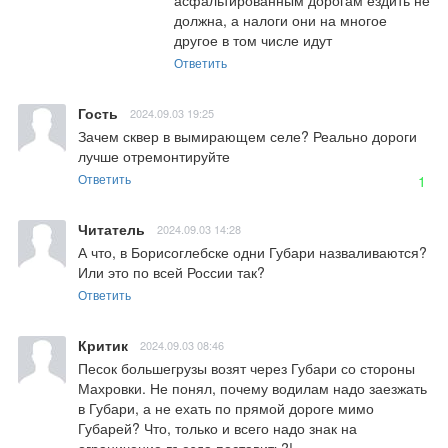
должна, а налоги они на многое 
другое в том числе идут
Ответить
Гость
2024.09.03 19:25
Зачем сквер в вымирающем селе? Реально дороги 
лучше отремонтируйте
Ответить
1
Читатель
2024.09.03 14:28
А что, в Борисоглебске одни Губари назваливаются? 
Или это по всей России так?
Ответить
Критик
2024.09.03 08:46
Песок большегрузы возят через Губари со стороны  
Махровки. Не понял, почему водилам надо заезжать 
в Губари, а не ехать по прямой дороге мимо 
Губарей? Что, только и всего надо знак на 
ограничение въезда поставить?!