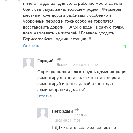
ничего не делает для села, рабочие места заняли 
брат, сват, муж, жена, вообщем родня!  Фермеры 
местные тоже дороги разбивают, особенно в 
уборочный период и тоже особо не торопятся 
восстановить дороги!    А уж о воде , в самую точку, 
всем наплевать на жителей ! Главное, угодить 
Борисоглебской администрации !!!
Ответить
1
Гордый
Леонид
2024.09.04 11:42
Фермера налоги платят пусть администрация 
ремонтирует а то и налоги плати и дороги 
ремонтируй и взятки давай а что тогда 
администрации делать?
Ответить
Негордый
Гордый
2024.09.04 17:26
ПДД читайте, сельхоз техника по 
асфальтированным дорогам ездить не 