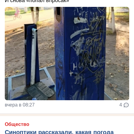
И снова «попал впросак»
вчера в 08:27
4
Общество
Синоптики рассказали, какая погода