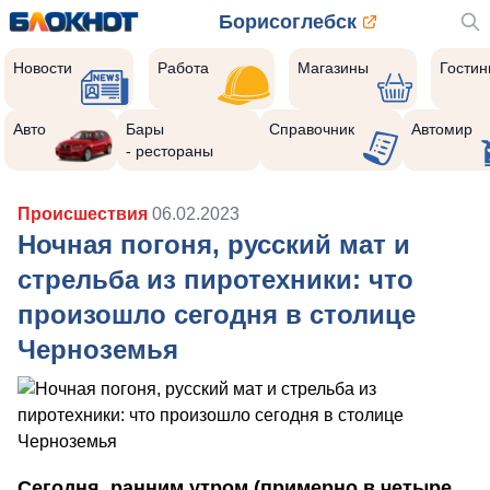
Борисоглебск
Новости
Работа
Магазины
Гости
Авто
Бары
Справочник
Автомир
- рестораны
Происшествия
06.02.2023
Ночная погоня, русский мат и
стрельба из пиротехники: что
произошло сегодня в столице
Черноземья
Сегодня ранним утром (примерно в четыре