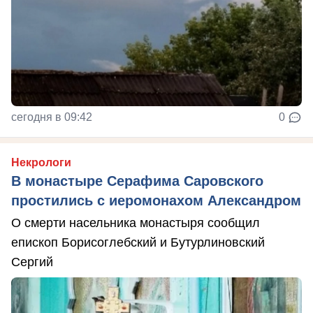
сегодня в 09:42
0
Некрологи
В монастыре Серафима Саровского
простились с иеромонахом Александром
О смерти насельника монастыря сообщил
епископ Борисоглебский и Бутурлиновский
Сергий