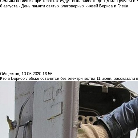
Семьям погибших при терактах будут выплачивать до 1,5 млн рублей в 
6 августа - День памяти святых благоверных князей Бориса и Глеба
Общество
,
10.06.2020 16:56
Кто в Борисоглебске останется без электричества 11 июня, рассказали 