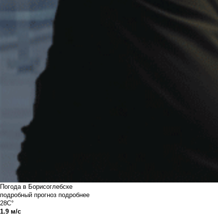
Погода в Борисоглебске
подробный прогноз
подробнее
28C°
1.9 м/с