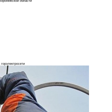
Воронежской области
в горэлектросети