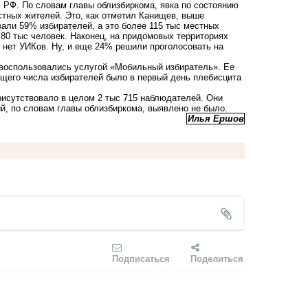
 РФ. По словам главы облизбиркома, явка по состоянию
стных жителей. Это, как отметил Канищев, выше
али 59% избирателей, а это более 115 тыс местных
80 тыс человек. Наконец, на придомовых территориях
е нет УИКов. Ну, и еще 24% решили проголосовать на
 воспользовались услугой «Мобильный избиратель». Ее
щего числа избирателей было в первый день плебисцита
рисутствовало в целом 2 тыс 715 наблюдателей. Они
й, по словам главы облизбиркома, выявлено не было.
Илья Ершов
Подписаться
Поделиться