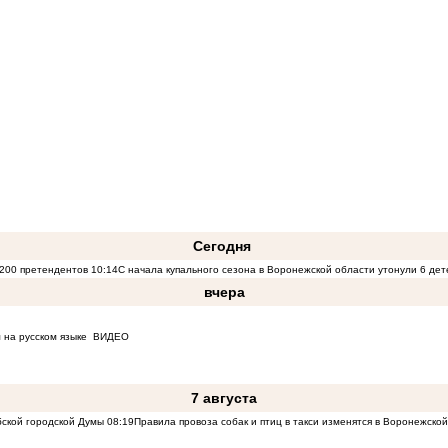
Сегодня
200 претендентов
10:14
С начала купального сезона в Воронежской области утонули 6 дет
вчера
 на русском языке
ВИДЕО
7 августа
бской городской Думы
08:19
Правила провоза собак и птиц в такси изменятся в Воронежско