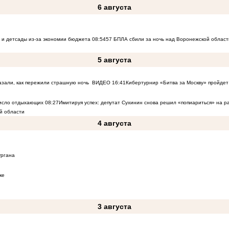
6 августа
 и детсады из-за экономии бюджета
08:54
57 БПЛА сбили за ночь над Воронежской област
5 августа
азали, как пережили страшную ночь
ВИДЕО
16:41
Кибертурнир «Битва за Москву» пройдет 
число отдыхающих
08:27
Имитируя успех: депутат Сухинин снова решил «попиариться» на 
й области
4 августа
ургана
ке
3 августа