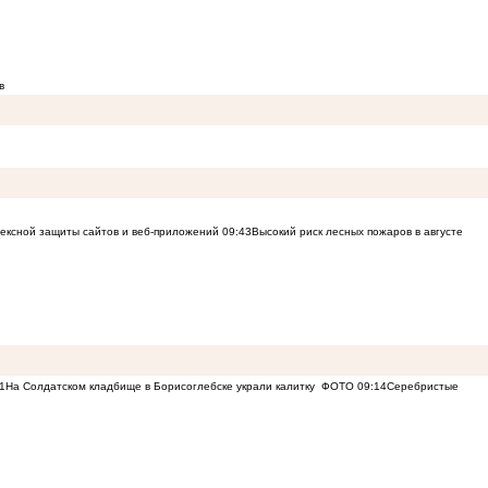
в
лексной защиты сайтов и веб-приложений
09:43
Высокий риск лесных пожаров в августе
1
На Солдатском кладбище в Борисоглебске украли калитку
ФОТО
09:14
Серебристые