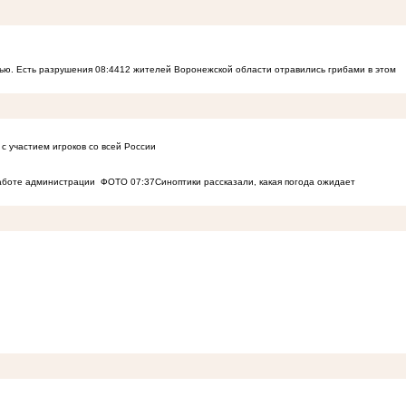
ью. Есть разрушения
08:44
12 жителей Воронежской области отравились грибами в этом
с участием игроков со всей России
работе администрации
ФОТО
07:37
Синоптики рассказали, какая погода ожидает