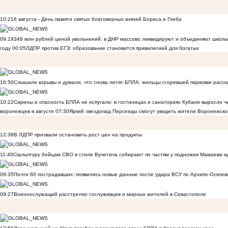
10:21
6 августа - День памяти святых благоверных князей Бориса и Глеба
09:19
349 млн рублей ценой увольнений: в ДНР массово ликвидируют и объединяют школы
году
00:05
ЛДПР против ЕГЭ: образование становится привилегией для богатых
16:50
Слышали взрывы и думали, что снова летят БПЛА: жильцы сгоревшей парковки расск
10:22
Сирены и опасность БПЛА не испугали: в гостиницах и санаториях Кубани выросло 
воронежцев в августе
07:30
Яркий звездопад Персеиды смогут увидеть жители Воронежско
12:38
В ЛДПР призвали остановить рост цен на продукты
11:40
Скульптуру бойцам СВО в стиле Вучетича собирают по частям у подножия Мамаева к
09:35
Почти 60 пострадавших: появились новые данные после удара ВСУ по Архипо-Осипов
09:27
Военнослужащий расстрелял сослуживцев и мирных жителей в Севастополе