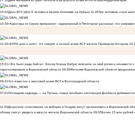
17:50
Двое малышей из Шахт погибли в результате атаки БПЛА в Краснодарском крае
15:02
Дрон ВСУ убил 6 человек в Архипо-Осиповке на Кубани
11:28
Три человека стали жер
10:34
«Кураторы из Сирии приказали»: задержанный в Пятигорске рассказал, кто направил 
12:20
«БПЛА шли и шли»: что говорят о ночной атаке ВСУ жители Приморско-Ахтарска
10:
15:01
«Это было ради байта»: блогер Ксюша Бабукс пояснила за свой ролик о ненависти 
спрогнозировали в Воронежской области
09:36
Жителям Воронежской области предложили
08:41
Что известно о массовой атаке ВСУ в Волгоградской области
07:01
Последняя надежда — на Путина: семьи погибших ополченцев Донбасса добиваются
11:03
Досрочное голосование на выборах в Госдуму могут организовать в Воронежской об
облака смогут увидеть в августе жители Воронежской области
09:05
Более 15 млн рублей