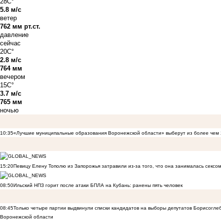
28C°
5.8 м/с
ветер
762 мм рт.ст.
давление
сейчас
20C°
2.8 м/с
764 мм
вечером
15C°
3.7 м/с
765 мм
ночью
10:35
«Лучшие муниципальные образования Воронежской области» выберут из более чем 
15:20
Певицу Елену Тополю из Запорожья затравили из-за того, что она занималась сексом
08:50
Ильский НПЗ горит после атаки БПЛА на Кубань: ранены пять человек
08:45
Только четыре партии выдвинули списки кандидатов на выборы депутатов Борисогле
Воронежской области