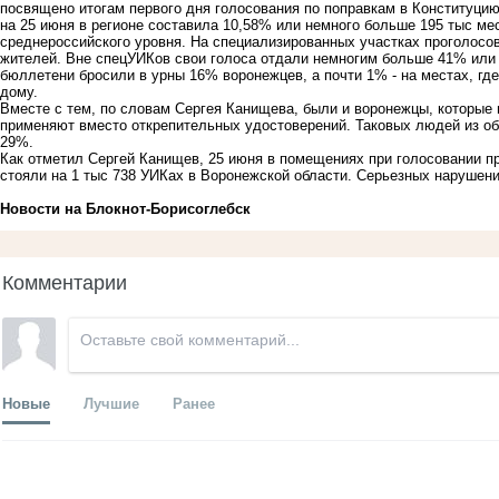
посвящено итогам первого дня голосования по поправкам в Конституцию
на 25 июня в регионе составила 10,58% или немного больше 195 тыс ме
среднероссийского уровня. На специализированных участках проголосов
жителей. Вне спецУИКов свои голоса отдали немногим больше 41% или 
бюллетени бросили в урны 16% воронежцев, а почти 1% - на местах, гд
дому.
Вместе с тем, по словам Сергея Канищева, были и воронежцы, которые
применяют вместо открепительных удостоверений. Таковых людей из об
29%.
Как отметил Сергей Канищев, 25 июня в помещениях при голосовании п
стояли на 1 тыс 738 УИКах в Воронежской области. Серьезных нарушени
Новости на Блoкнoт-Борисоглебск
Комментарии
Новые
Лучшие
Ранее