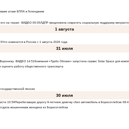
твами атаки БПЛА в Геленджике
его на теракт
ВИДЕО
00:05
ЛДПР предложила сократить социальную поддержку мигранто
1 августа
23
Что изменится в России с 1 августа 2026 года
31 июля
к Воронежу
ВИДЕО
14:51
Компания «Турбо Облако» запустила сервис Solar Space для комп
 оценить работу общественного транспорта
 государственной пенсии
30 июля
ласти
10:59
Перебегавшую дорогу 9-летнюю девочку сбил автомобиль в Борисоглебске
09:4
 отдала мошенникам женщина из Борисоглебска