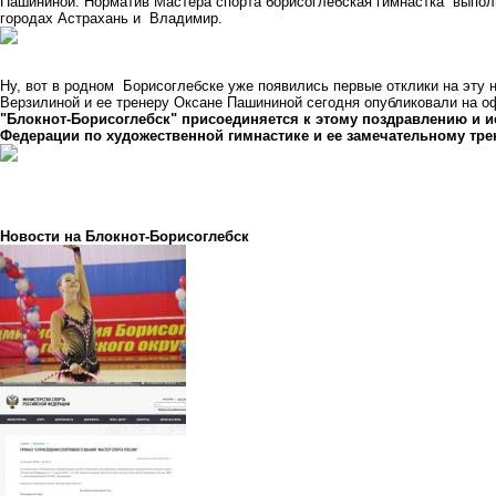
Пашининой. Норматив Мастера спорта борисоглебская гимнастка выпол
городах Астрахань и Владимир.
Ну, вот в родном Борисоглебске уже появились первые отклики на эту 
Верзилиной и ее тренеру Оксане Пашининой сегодня опубликовали на
"Блокнот-Борисоглебск" присоединяется к этому поздравлению и и
Федерации по художественной гимнастике и ее замечательному тр
Новости на Блoкнoт-Борисоглебск