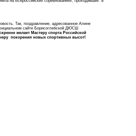
нила на Всероссийских соревнованиях, проходивших в
новость. Так, поздравление, адресованное Алине
 официальном сайте Борисоглебской ДЮСШ
скренне желает Мастеру спорта Российской
енеру покорения новых спортивных высот!