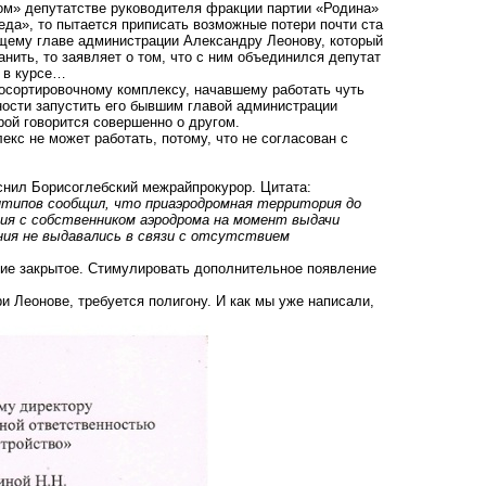
ом» депутатстве руководителя фракции партии «Родина»
еда», то пытается приписать возможные потери почти ста
щему главе администрации Александру Леонову, который
анить, то заявляет о том, что с ним объединился депутат
е в курсе…
осортировочному комплексу, начавшему работать чуть
ности запустить его бывшим главой администрации
рой говорится совершенно о другом
.
кс не может работать, потому, что не согласован с
снил Борисоглебский межрайпрокурор. Цитата:
Антипов сообщил, что приаэродромная территория до
ния с собственником аэродрома на момент выдачи
ния не выдавались в связи с отсутствием
ние закрытое. Стимулировать дополнительное появление
ри Леонове, требуется полигону. И как мы уже написали,