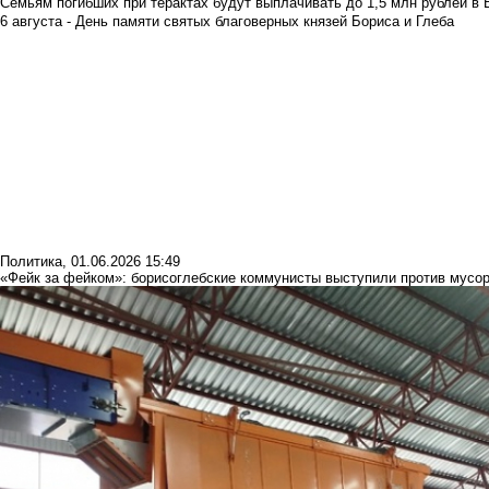
Семьям погибших при терактах будут выплачивать до 1,5 млн рублей в 
6 августа - День памяти святых благоверных князей Бориса и Глеба
Политика
,
01.06.2026 15:49
«Фейк за фейком»: борисоглебские коммунисты выступили против мусо