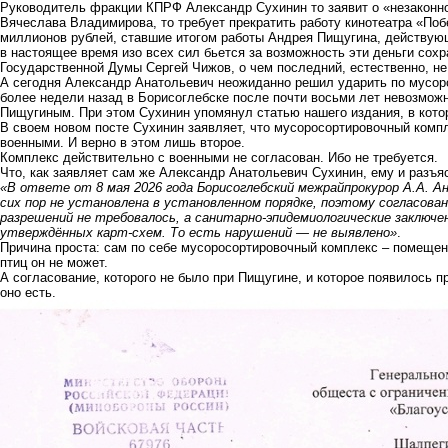
Руководитель фракции КПРФ Александр Сухинин то заявит о «незаконн
Вячеслава Владимирова, то требует прекратить работу кинотеатра «Поб
миллионов рублей,
ставшие итогом работы Андрея Пищугина
, действую
в настоящее время изо всех сил бьется за возможность эти деньги сохр
Государственной Думы Сергей Чижов, о чем последний, естественно, н
А сегодня Александр Анатольевич неожиданно решил ударить по мусор
более недели назад в Борисоглебске после почти восьми лет невозмож
Пищугиным. При этом Сухинин упомянул
статью нашего издания, в кото
В своем новом посте Сухинин заявляет, что мусоросортировочный компле
военными. И верно в этом лишь второе.
Комплекс действительно с военными не согласован. Ибо не требуется.
Что, как заявляет сам же Александр Анатольевич Сухинин, ему и разъя
«В ответе от 8 мая 2026 года Борисоглебский межрайпрокурор А.А. 
сих пор не установлена в установленном порядке, поэтому согласова
разрешений не требовалось, а санитарно-эпидемиологические заключе
утверждённых карт-схем. То есть нарушений — не выявлено»
.
Причина проста: сам по себе мусоросортировочный комплекс – помеще
птиц он не может.
А согласование, которого не было при Пищугине, и которое появилось п
оно есть.