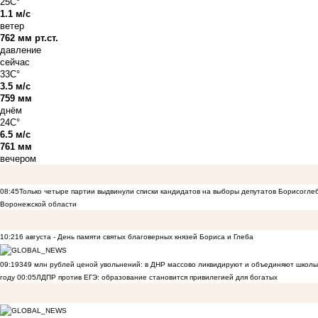
25C°
1.1 м/с
ветер
762 мм рт.ст.
давление
сейчас
33C°
3.5 м/с
759 мм
днём
24C°
6.5 м/с
761 мм
вечером
08:45
Только четыре партии выдвинули списки кандидатов на выборы депутатов Борисогле
Воронежской области
10:21
6 августа - День памяти святых благоверных князей Бориса и Глеба
09:19
349 млн рублей ценой увольнений: в ДНР массово ликвидируют и объединяют школы
году
00:05
ЛДПР против ЕГЭ: образование становится привилегией для богатых