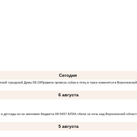
Сегодня
бской городской Думы
08:19
Правила провоза собак и птиц в такси изменятся в Воронежско
6 августа
 и детсады из-за экономии бюджета
08:54
57 БПЛА сбили за ночь над Воронежской област
5 августа