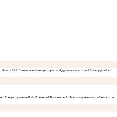
й области
08:11
Семьям погибших при терактах будут выплачивать до 1,5 млн рублей в
ью. Есть разрушения
08:44
12 жителей Воронежской области отравились грибами в этом