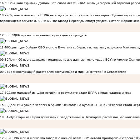
16:50
Слышали взрывы и думали, что снова летят БПЛА: жильцы сгоревшей парковки расск
10:22
Сирены и опасность БПЛА не испугали: в гостиницах и санаториях Кубани выросло 
воронежцев в августе
07:30
Яркий звездопад Персеиды смогут увидеть жители Воронежско
12:38
В ЛДПР призвали остановить рост цен на продукты
11:40
Скульптуру бойцам СВО в стиле Вучетича собирают по частям у подножия Мамаева к
09:35
Почти 60 пострадавших: появились новые данные после удара ВСУ по Архипо-Осипов
09:27
Военнослужащий расстрелял сослуживцев и мирных жителей в Севастополе
17:50
Двое малышей из Шахт погибли в результате атаки БПЛА в Краснодарском крае
15:02
Дрон ВСУ убил 6 человек в Архипо-Осиповке на Кубани
11:28
Три человека стали жер
10:34
«Кураторы из Сирии приказали»: задержанный в Пятигорске рассказал, кто направил 
12:20
«БПЛА шли и шли»: что говорят о ночной атаке ВСУ жители Приморско-Ахтарска
10: