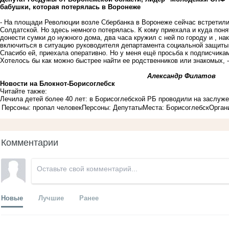
бабушки, которая потерялась в Воронеже
- На площади Революции возле Сбербанка в Воронеже сейчас встретили 
Солдатской. Но здесь немного потерялась. К кому приехала и куда поня
донести сумки до нужного дома, два часа кружил с ней по городу и , на
включиться в ситуацию руководителя департамента социальной защиты
Спасибо ей, приехала оперативно. Но у меня ещё просьба к подписчика
Хотелось бы как можно быстрее найти ее родственников или знакомых, -
Александр Филатов
Новости на Блoкнoт-Борисоглебск
Читайте также:
Лечила детей более 40 лет: в Борисоглебской РБ проводили на заслуж
Персоны: пропал человек
Персоны: Депутаты
Места: Борисоглебск
Орган
Комментарии
Новые
Лучшие
Ранее