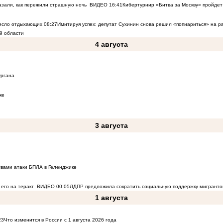
азали, как пережили страшную ночь
ВИДЕО
16:41
Кибертурнир «Битва за Москву» пройдет 
число отдыхающих
08:27
Имитируя успех: депутат Сухинин снова решил «попиариться» на 
й области
4 августа
ургана
ке
3 августа
твами атаки БПЛА в Геленджике
его на теракт
ВИДЕО
00:05
ЛДПР предложила сократить социальную поддержку мигранто
1 августа
23
Что изменится в России с 1 августа 2026 года