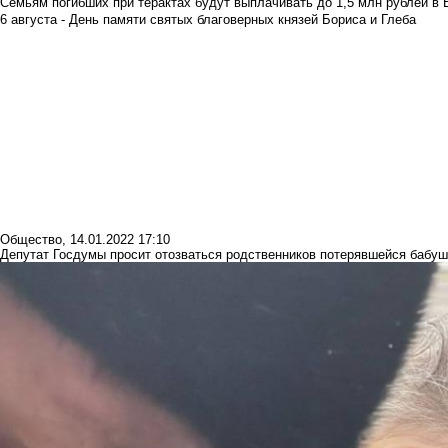
Семьям погибших при терактах будут выплачивать до 1,5 млн рублей в 
6 августа - День памяти святых благоверных князей Бориса и Глеба
Общество
,
14.01.2022 17:10
Депутат Госдумы просит отозваться родственников потерявшейся бабуш