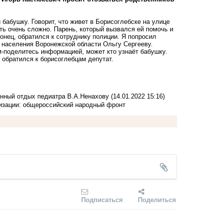
бабушку. Говорит, что живет в Борисоглебске на улице
ть очень сложно. Парень, который вызвался ей помочь и
конец, обратился к сотруднику полиции. Я попросил
 населения Воронежской области Ольгу Сергееву.
м-поделитесь информацией, может кто узнаёт бабушку.
 обратился к борисоглебцам депутат.
енный отдых педиатра В.А.Ненахову
(14.01.2022 15:16)
изации: общероссийский народный фронт
Подписаться
Поделиться