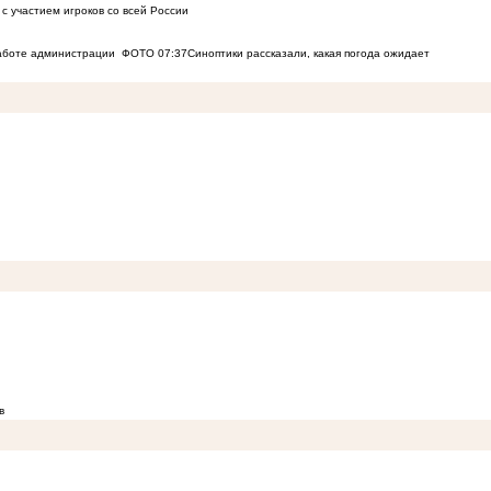
с участием игроков со всей России
работе администрации
ФОТО
07:37
Синоптики рассказали, какая погода ожидает
в