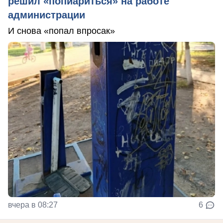
решил «попиариться» на работе
администрации
И снова «попал впросак»
вчера в 08:27
6