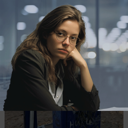
05.08.2026
0
Политика
Имитируя успех: депутат Сухинин снова
решил «попиариться» на работе
администрации
И снова «попал впросак»