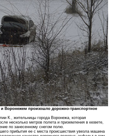
м и Воронежем произошло дорожно-транспортное
лии К., жительницы города Воронежа, которая
осле несколько метров полета и приземления в кювете,
ение по занесенному снегом полю.
шего прибытия ее с места происшествия увезла машина
надлежащее качество дорожного полотна: асфальт в том