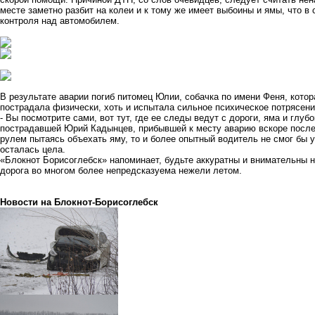
месте заметно разбит на колеи и к тому же имеет выбоины и ямы, что в
контроля над автомобилем.
В результате аварии погиб питомец Юлии, собачка по имени Феня, кото
пострадала физически, хоть и испытала сильное психическое потрясение
- Вы посмотрите сами, вот тут, где ее следы ведут с дороги, яма и глуб
пострадавшей Юрий Кадынцев, прибывшей к месту аварию вскоре после 
рулем пытаясь объехать яму, то и более опытный водитель не смог бы у
осталась цела.
«Блокнот Борисоглебск» напоминает, будьте аккуратны и внимательны н
дорога во многом более непредсказуема нежели летом.
Новости на Блoкнoт-Борисоглебск