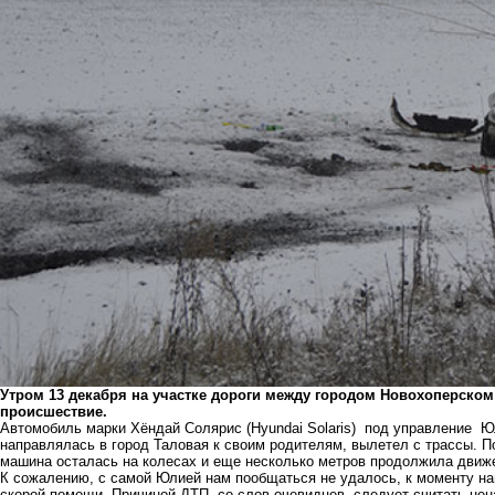
Утром 13 декабря на участке дороги между городом Новохоперско
происшествие.
Автомобиль марки Хёндай Солярис (Hyundai Solaris) под управление Ю
направлялась в город Таловая к своим родителям, вылетел с трассы. П
машина осталась на колесах и еще несколько метров продолжила движ
К сожалению, с самой Юлией нам пообщаться не удалось, к моменту на
скорой помощи. Причиной ДТП, со слов очевидцев, следует считать не