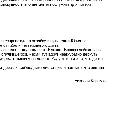
 совокупности вполне могло послужить для потери
рая сопровождала хозяйку в пути, сама Юлия не
 от гибели четвероногого друга.
окая колея, - поделился с «Блокнот Борисоглебск» папа
случившегося, - если тут вдруг неаккуратно дернуть
держать машину на дороге. Радует только то, что дочка
а дорогах, соблюдайте дистанцию и помните, что зимняя
Николай Коробов