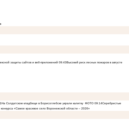
в
лексной защиты сайтов и веб-приложений
09:43
Высокий риск лесных пожаров в августе
1
На Солдатском кладбище в Борисоглебске украли калитку
ФОТО
09:14
Серебристые
в конкурса «Самое красивое село Воронежской области – 2026»