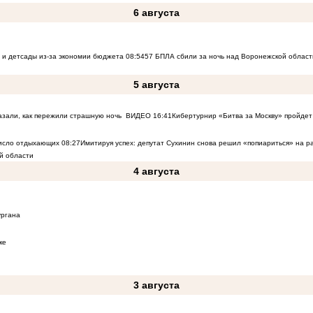
6 августа
 и детсады из-за экономии бюджета
08:54
57 БПЛА сбили за ночь над Воронежской област
5 августа
азали, как пережили страшную ночь
ВИДЕО
16:41
Кибертурнир «Битва за Москву» пройдет 
число отдыхающих
08:27
Имитируя успех: депутат Сухинин снова решил «попиариться» на 
й области
4 августа
ургана
ке
3 августа