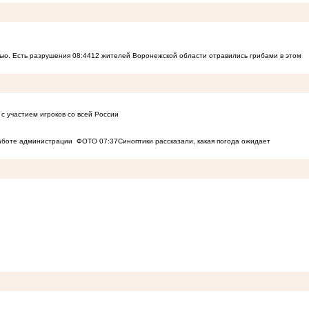
ью. Есть разрушения
08:44
12 жителей Воронежской области отравились грибами в этом
с участием игроков со всей России
работе администрации
ФОТО
07:37
Синоптики рассказали, какая погода ожидает