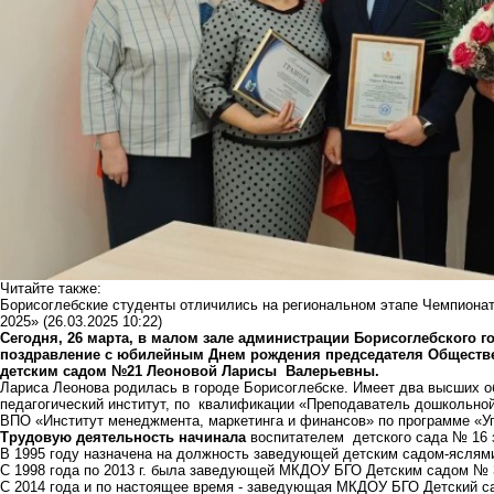
Читайте также:
Борисоглебские студенты отличились на региональном этапе Чемпион
2025»
(26.03.2025 10:22)
Сегодня, 26 марта, в малом зале администрации Борисоглебского 
поздравление с юбилейным Днем рождения председателя Обществе
детским садом №21 Леоновой Ларисы Валерьевны.
Лариса Леонова родилась в городе Борисоглебске. Имеет два высших о
педагогический институт, по квалификации «Преподаватель дошкольной 
ВПО «Институт менеджмента, маркетинга и финансов» по программе «У
Трудовую деятельность начинала
воспитателем детского сада № 16
В 1995 году назначена на должность заведующей детским садом-яслями
С 1998 года по 2013 г. была заведующей МКДОУ БГО Детским садом № 
С 2014 года и по настоящее время - заведующая МКДОУ БГО Детский с