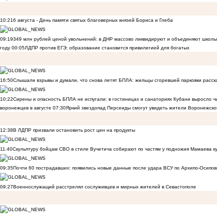
10:21
6 августа - День памяти святых благоверных князей Бориса и Глеба
09:19
349 млн рублей ценой увольнений: в ДНР массово ликвидируют и объединяют школы
году
00:05
ЛДПР против ЕГЭ: образование становится привилегией для богатых
16:50
Слышали взрывы и думали, что снова летят БПЛА: жильцы сгоревшей парковки расск
10:22
Сирены и опасность БПЛА не испугали: в гостиницах и санаториях Кубани выросло 
воронежцев в августе
07:30
Яркий звездопад Персеиды смогут увидеть жители Воронежско
12:38
В ЛДПР призвали остановить рост цен на продукты
11:40
Скульптуру бойцам СВО в стиле Вучетича собирают по частям у подножия Мамаева к
09:35
Почти 60 пострадавших: появились новые данные после удара ВСУ по Архипо-Осипов
09:27
Военнослужащий расстрелял сослуживцев и мирных жителей в Севастополе