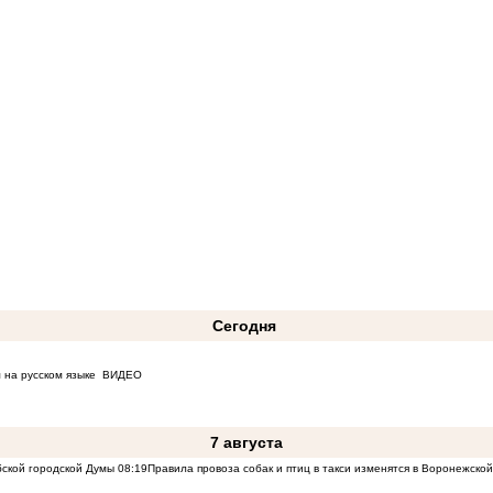
Сегодня
 на русском языке
ВИДЕО
7 августа
бской городской Думы
08:19
Правила провоза собак и птиц в такси изменятся в Воронежско