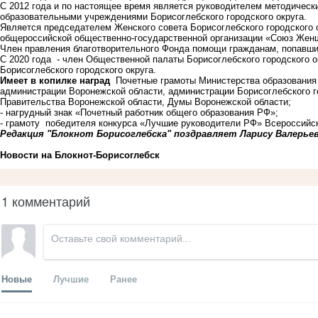
С 2012 года и по настоящее время является руководителем методиче
образовательными учреждениями Борисоглебского городского округа.
Является председателем Женского совета Борисоглебского городского 
общероссийской общественно-государственной организации «Союз Жен
Член правления благотворительного Фонда помощи гражданам, попавш
С 2020 года - член Общественной палаты Борисоглебского городского 
Борисоглебского городского округа.
Имеет в копилке наград
Почетные грамоты Министерства образования 
администрации Воронежской области, администрации Борисоглебского го
Правительства Воронежской области, Думы Воронежской области;
- нагрудный знак «Почетный работник общего образования РФ»;
- грамоту победителя конкурса «Лучшие руководители РФ» Всероссийск
Редакция "Блокнот Борисоглебска" поздравляет Ларису Валерьев
Новости на Блoкнoт-Борисоглебск
1 комментарий
Новые
Лучшие
Ранее