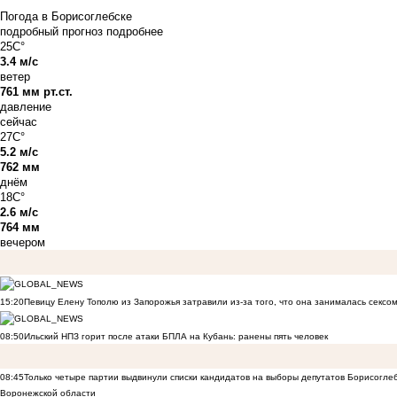
Погода в Борисоглебске
подробный прогноз
подробнее
25C°
3.4 м/с
ветер
761 мм рт.ст.
давление
сейчас
27C°
5.2 м/с
762 мм
днём
18C°
2.6 м/с
764 мм
вечером
15:20
Певицу Елену Тополю из Запорожья затравили из-за того, что она занималась сексом
08:50
Ильский НПЗ горит после атаки БПЛА на Кубань: ранены пять человек
08:45
Только четыре партии выдвинули списки кандидатов на выборы депутатов Борисогле
Воронежской области