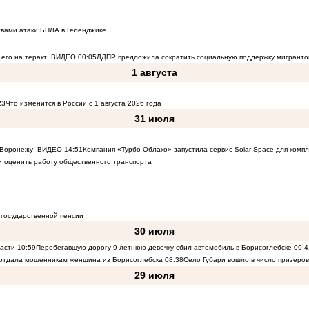
твами атаки БПЛА в Геленджике
его на теракт
ВИДЕО
00:05
ЛДПР предложила сократить социальную поддержку мигранто
1 августа
23
Что изменится в России с 1 августа 2026 года
31 июля
к Воронежу
ВИДЕО
14:51
Компания «Турбо Облако» запустила сервис Solar Space для комп
 оценить работу общественного транспорта
 государственной пенсии
30 июля
ласти
10:59
Перебегавшую дорогу 9-летнюю девочку сбил автомобиль в Борисоглебске
09:4
 отдала мошенникам женщина из Борисоглебска
08:38
Село Губари вошло в число призеро
29 июля