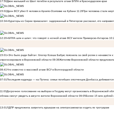
17:50
Двое малышей из Шахт погибли в результате атаки БПЛА в Краснодарском крае
15:02
Дрон ВСУ убил 6 человек в Архипо-Осиповке на Кубани
11:28
Три человека стали жер
10:34
«Кураторы из Сирии приказали»: задержанный в Пятигорске рассказал, кто направил 
12:20
«БПЛА шли и шли»: что говорят о ночной атаке ВСУ жители Приморско-Ахтарска
10:
15:01
«Это было ради байта»: блогер Ксюша Бабукс пояснила за свой ролик о ненависти 
спрогнозировали в Воронежской области
09:36
Жителям Воронежской области предложили
08:41
Что известно о массовой атаке ВСУ в Волгоградской области
07:01
Последняя надежда — на Путина: семьи погибших ополченцев Донбасса добиваются
11:03
Досрочное голосование на выборах в Госдуму могут организовать в Воронежской об
облака смогут увидеть в августе жители Воронежской области
09:05
Более 15 млн рублей
13:01
ЛДПР предложила запретить курьерам на электросамокатах ездить по тротуарам