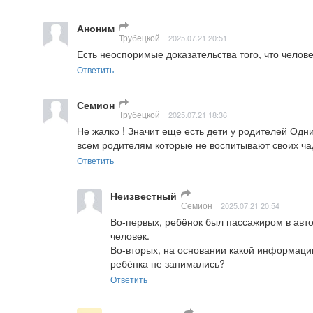
Аноним
Трубецкой
2025.07.21 20:51
Есть неоспоримые доказательства того, что челов
Ответить
Семион
Трубецкой
2025.07.21 18:36
Не жалко ! Значит еще есть дети у родителей Одн
всем родителям которые не воспитывают своих чад
Ответить
Неизвестный
Семион
2025.07.21 20:54
Во-первых, ребёнок был пассажиром в авт
человек.

Во-вторых, на основании какой информации
ребёнка не занимались?
Ответить