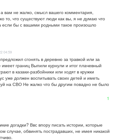
, а вам не жалко, смысл вашего комментария, 
о то, что существуют люди как вы, я не думаю что 
а если бы с вашими родными такое произошло
22 04:59
предложил сгонять в деревню за травкой или за 
имеет границ Выпили курнули и итог плачевный 
рают в казаки-разбойники или ходят в кружки 
ус уже должен воспитывать своих детей и иметь 
й на СВО Не жалко что бы другим повадно не было 
1
дикие догадки? Ввс впору писать истории, которые 
ом случае, обвинять пострадавших, не имея никакой 
тчиво.