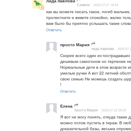
лида павлова
Семион
2025.07.21 19:44
как вы можете писать такое, погиб мальчик
пролистните и живите спокойно, жалко тольк
вам было бы приятно услышать такие слов
Ответить
просто Мария
лида павлова
2025.07.
Скорее всего один из пострадавших 
дешевым самогоном но терпение не 
Нормальные дети в этом возрасте иг
умелые ручки А вот 22 летний оболт
свою семью Не можешь создать шуру
!
Ответить
Елена
просто Мария
2025.07.22 09:05
Я вот не могу понять, откуда такие 
можно потом пустить в тираж. В люб
доказательной базы, весьма опроме