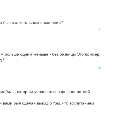
ек был в алкогольном опьянении?
1
им больше одним меньше - без разницы Это пример 
 !
2
омобиле, которым управлял совершеннолетний 
 вами был сделан вывод о том, что воспитанием 