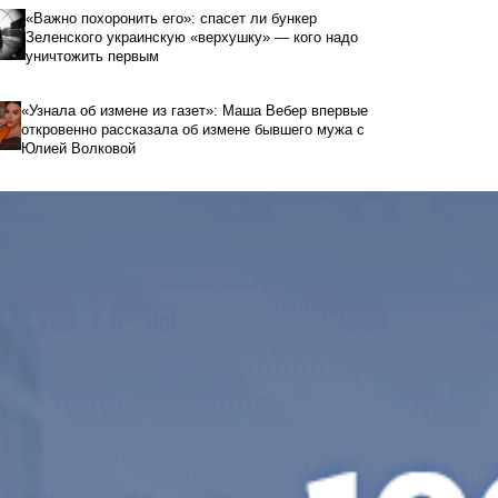
«Важно похоронить его»: спасет ли бункер
Зеленского украинскую «верхушку» — кого надо
уничтожить первым
«Узнала об измене из газет»: Маша Вебер впервые
откровенно рассказала об измене бывшего мужа с
Юлией Волковой