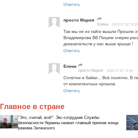
Ответить
просто Мария
Елена
2025.07.22 13:20
Так мы не из тайги вышли Прошли э
Владимирова ВВ Пишем очерки.расск
доказательств у нас выше крыши !
Ответить
Елена
просто Мария
2025.07.22 15:44
Сплетни и байки... Всё понятно. В
от компетентных органов.
Ответить
Главное в стране
"Это, считай, всё!": Экс-сотрудник Службы
безопасности Украины назвал главный признак конца
режима Зеленского