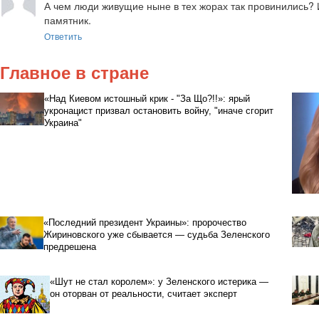
А чем люди живущие ныне в тех жорах так провинились? Им
памятник.
Ответить
Главное в стране
«Над Киевом истошный крик - "За Що?!!»: ярый
укронацист призвал остановить войну, "иначе сгорит
Украина"
«Последний президент Украины»: пророчество
Жириновского уже сбывается — судьба Зеленского
предрешена
«Шут не стал королем»: у Зеленского истерика —
он оторван от реальности, считает эксперт