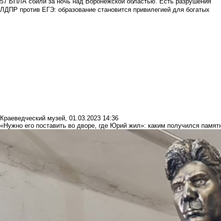
57 БПЛА сбили за ночь над Воронежской областью. Есть разрушения
ЛДПР против ЕГЭ: образование становится привилегией для богатых
Краеведческий музей
,
01.03.2023 14:36
«Нужно его поставить во дворе, где Юрий жил»: каким получился памят