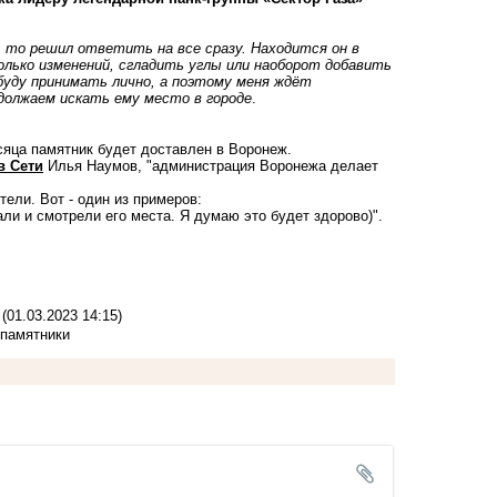
, то решил ответить на все сразу. Находится он в
лько изменений, сгладить углы или наоборот добавить
буду принимать лично, а поэтому меня ждёт
одолжаем искать ему место в городе
.
сяца памятник будет доставлен в Воронеж.
в Сети
Илья Наумов, "администрация Воронежа делает
ели. Вот - один из примеров:
ли и смотрели его места. Я думаю это будет здорово)".
(01.03.2023 14:15)
 памятники