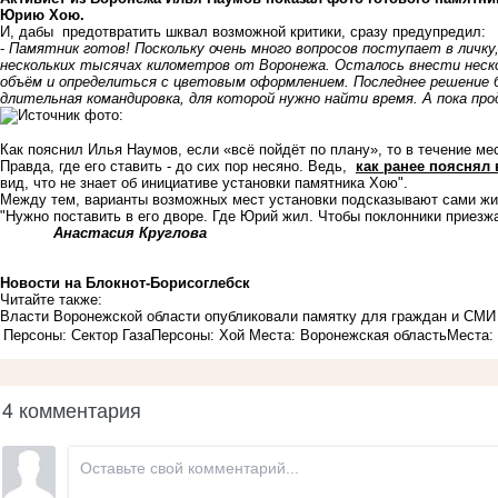
Юрию Хою.
И, дабы предотвратить шквал возможной критики, сразу предупредил:
-
Памятник готов! Поскольку очень много вопросов поступает в личку
нескольких тысячах километров от Воронежа. Осталось внести неско
объём и определиться с цветовым оформлением. Последнее решение 
длительная командировка, для которой нужно найти время. А пока пр
Как пояснил Илья Наумов, если «всё пойдёт по плану», то в течение ме
Правда, где его ставить - до сих пор несяно. Ведь,
как ранее пояснял 
вид, что не знает об инициативе установки памятника Хою".
Между тем, варианты возможных мест установки подсказывают сами жит
"Нужно поставить в его дворе. Где Юрий жил. Чтобы поклонники приезжа
Анастасия Круглова
Новости на Блoкнoт-Борисоглебск
Читайте также:
Власти Воронежской области опубликовали памятку для граждан и СМИ
Персоны: Сектор Газа
Персоны: Хой
Места: Воронежская область
Места:
4 комментария