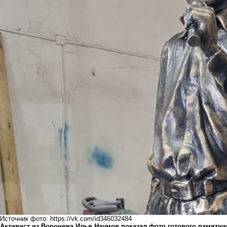
Источник фото: https://vk.com/id346032484
Активист из Воронежа Илья Наумов показал фото готового памятник