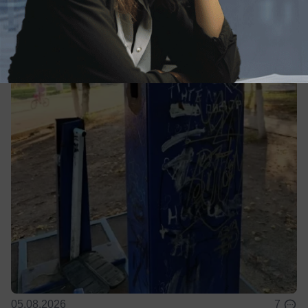
Имитируя успех: депутат Сухинин снова
решил «попиариться» на работе
администрации
И снова «попал впросак»
05.08.2026
7