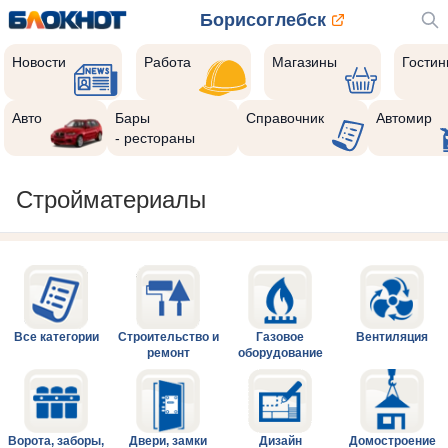
Борисоглебск
Новости
Работа
Магазины
Гости
Авто
Бары
Справочник
Автомир
- рестораны
Стройматериалы
Все категории
Строительство и
Газовое
Вентиляция
ремонт
оборудование
Ворота, заборы,
Двери, замки
Дизайн
Домостроение