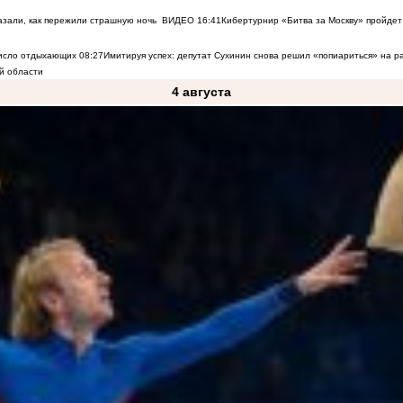
азали, как пережили страшную ночь
ВИДЕО
16:41
Кибертурнир «Битва за Москву» пройдет 
число отдыхающих
08:27
Имитируя успех: депутат Сухинин снова решил «попиариться» на 
й области
4 августа