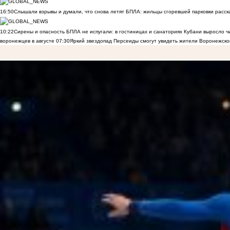
16:50
Слышали взрывы и думали, что снова летят БПЛА: жильцы сгоревшей парковки расск
10:22
Сирены и опасность БПЛА не испугали: в гостиницах и санаториях Кубани выросло 
воронежцев в августе
07:30
Яркий звездопад Персеиды смогут увидеть жители Воронежско