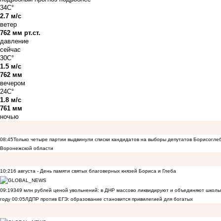
34C°
2.7 м/с
ветер
762 мм рт.ст.
давление
сейчас
30C°
1.5 м/с
762 мм
вечером
24C°
1.8 м/с
761 мм
ночью
08:45
Только четыре партии выдвинули списки кандидатов на выборы депутатов Борисогле
Воронежской области
10:21
6 августа - День памяти святых благоверных князей Бориса и Глеба
09:19
349 млн рублей ценой увольнений: в ДНР массово ликвидируют и объединяют школы
году
00:05
ЛДПР против ЕГЭ: образование становится привилегией для богатых