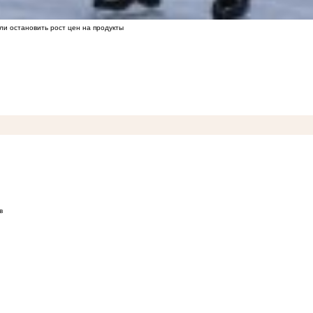
ли остановить рост цен на продукты
в
лексной защиты сайтов и веб-приложений
09:43
Высокий риск лесных пожаров в августе