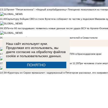
13:11
Проект "Пятая колонна": «бедный азербайджанец» Плющенко пожаловался на «непри
11:40
Скульптуру бойцам СВО в стиле Вучетича собирают по частям у подножия Мамаева к
09:35
Почти 60 пострадавших: появились новые данные после удара ВСУ по Архипо-Осипов
09:27
Военнослужащий расстрелял сослуживцев и мирных жителей в Севастополе
Наш сайт использует куки.
Продолжая его использовать, вы
даете согласие на обработку
файлов
17:50
Двое малышей из Шахт погибли в результате атаки БПЛА в Краснодарском крае
cookie
и пользовательских данных.
15:02
Дрон ВСУ убил 6 человек в Архипо-Осиповке на Кубани
11:28
Три человека стали жер
ПОНЯТНО
10:34
«Кураторы из Сирии приказали»: задержанный в Пятигорске рассказал, кто направил 
12:20
«БПЛА шли и шли»: что говорят о ночной атаке ВСУ жители Приморско-Ахтарска
10:
15:01
«Это было ради байта»: блогер Ксюша Бабукс пояснила за свой ролик о ненависти 