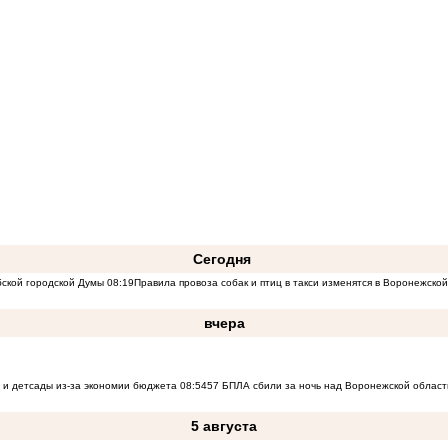
Сегодня
бской городской Думы
08:19
Правила провоза собак и птиц в такси изменятся в Воронежско
вчера
 и детсады из-за экономии бюджета
08:54
57 БПЛА сбили за ночь над Воронежской област
5 августа