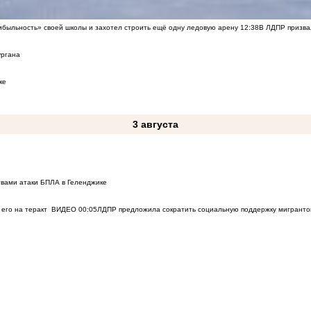
быльность» своей школы и захотел строить ещё одну ледовую арену
12:38
В ЛДПР призва
ургана
ке
3 августа
твами атаки БПЛА в Геленджике
его на теракт
ВИДЕО
00:05
ЛДПР предложила сократить социальную поддержку мигранто
1 августа
23
Что изменится в России с 1 августа 2026 года
31 июля
к Воронежу
ВИДЕО
14:51
Компания «Турбо Облако» запустила сервис Solar Space для комп