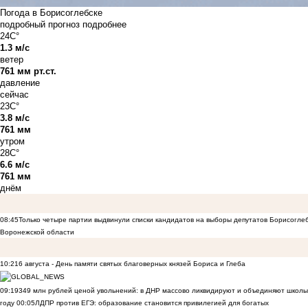
Погода в Борисоглебске
подробный прогноз
подробнее
24C°
1.3 м/с
ветер
761 мм рт.ст.
давление
сейчас
23C°
3.8 м/с
761 мм
утром
28C°
6.6 м/с
761 мм
днём
08:45
Только четыре партии выдвинули списки кандидатов на выборы депутатов Борисогле
Воронежской области
10:21
6 августа - День памяти святых благоверных князей Бориса и Глеба
09:19
349 млн рублей ценой увольнений: в ДНР массово ликвидируют и объединяют школы
году
00:05
ЛДПР против ЕГЭ: образование становится привилегией для богатых