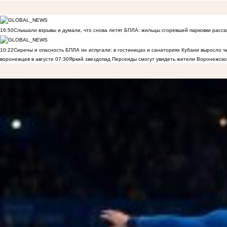
16:50
Слышали взрывы и думали, что снова летят БПЛА: жильцы сгоревшей парковки расск
10:22
Сирены и опасность БПЛА не испугали: в гостиницах и санаториях Кубани выросло 
воронежцев в августе
07:30
Яркий звездопад Персеиды смогут увидеть жители Воронежско