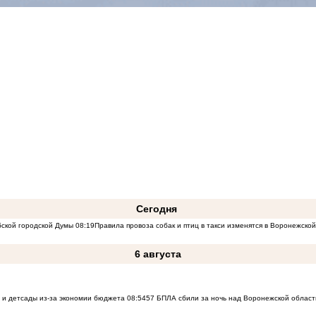
Сегодня
бской городской Думы
08:19
Правила провоза собак и птиц в такси изменятся в Воронежско
6 августа
 и детсады из-за экономии бюджета
08:54
57 БПЛА сбили за ночь над Воронежской област