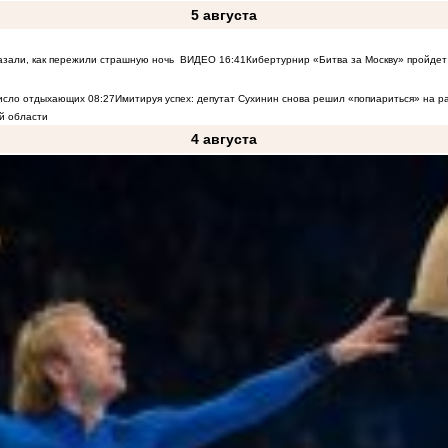
5 августа
азали, как пережили страшную ночь
ВИДЕО
16:41
Кибертурнир «Битва за Москву» пройдет 
число отдыхающих
08:27
Имитируя успех: депутат Сухинин снова решил «попиариться» на 
й области
4 августа